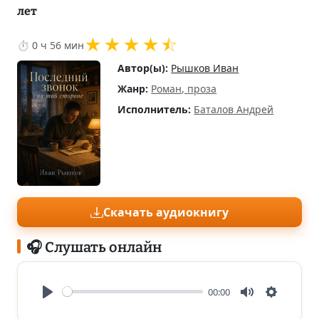
лет
★
★
★
★
⯪
⏱ 0 ч 56 мин
Автор(ы):
Рышков Иван
Жанр:
Роман, проза
Исполнитель:
Баталов Андрей
Скачать аудиокнигу
🎧 Слушать онлайн
00:00
Play
Mute
Settings