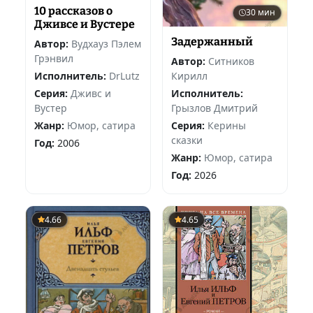
10 рассказов о
30 мин
Дживсе и Вустере
Задержанный
Автор:
Вудхауз Пэлем
Грэнвил
Автор:
Ситников
Кирилл
Исполнитель:
DrLutz
Исполнитель:
Серия:
Дживс и
Грызлов Дмитрий
Вустер
Серия:
Керины
Жанр:
Юмор, сатира
сказки
Год:
2006
Жанр:
Юмор, сатира
Год:
2026
4.66
4.65