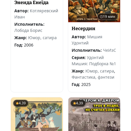
Энеида Енеїда
Автор:
Котляревский
19 мин
Иван
Исполнитель:
Несердин
Лобода Борис
Автор:
Мишия
Жанр:
Юмор, сатира
Удонтий
Год:
2006
Исполнитель:
ЧеИзС
Серия:
Удонтий
Мишия: Подборка №1
Жанр:
Юмор, сатира
,
Фантастика, фэнтези
Год:
2025
4.39
4.39