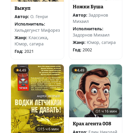
Ножки Буша
Выкуп
Автор:
Задорнов
Автор:
О. Генри
Михаил
Исполнитель:
Исполнитель:
Хильдегунст Мифорез
Задорнов Михаил
Жанр:
Классика
,
Жанр:
Юмор, сатира
Юмор, сатира
Год:
2002
Год:
2021
4.49
4.49
1 ч 16 мин
Крах агента 008
15 ч 6 мин
Автор:
Елин Николай
,