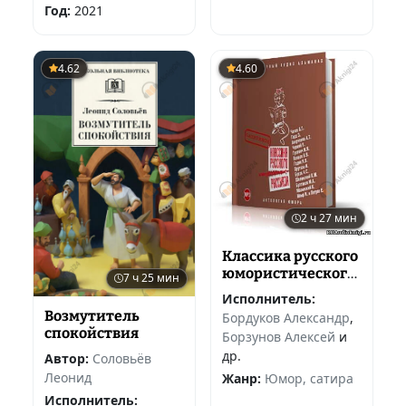
Год:
2021
4.62
4.60
2 ч 27 мин
Классика русского
юмористического
7 ч 25 мин
рассказа.
Исполнитель:
Сатирикон
Возмутитель
Бордуков Александр
,
спокойствия
Борзунов Алексей
и
др.
Автор:
Соловьёв
Леонид
Жанр:
Юмор, сатира
Исполнитель: