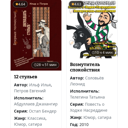
4.64
4.63
10 ч 4 мин
Возмутитель
28 ч 51 мин
спокойствия
12 стульев
Автор:
Соловьёв
Леонид
Автор:
Ильф Илья
,
Петров Евгений
Исполнитель:
Телегина Татьяна
Исполнитель:
Абдуллаев Джахангир
Серия:
Повесть о
Ходже Насреддине
Серия:
Остап Бендер
Жанр:
Юмор, сатира
Жанр:
Классика
,
Юмор, сатира
Год:
2010