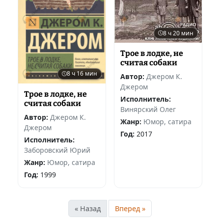
8 ч 20 мин
Трое в лодке, не
считая собаки
8 ч 16 мин
Автор:
Джером К.
Джером
Трое в лодке, не
Исполнитель:
считая собаки
Винярский Олег
Автор:
Джером К.
Жанр:
Юмор, сатира
Джером
Год:
2017
Исполнитель:
Заборовский Юрий
Жанр:
Юмор, сатира
Год:
1999
« Назад
Вперед »