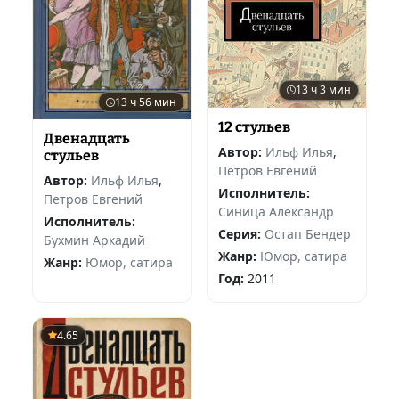
13 ч 3 мин
13 ч 56 мин
12 стульев
Двенадцать
Автор:
Ильф Илья
,
стульев
Петров Евгений
Автор:
Ильф Илья
,
Исполнитель:
Петров Евгений
Синица Александр
Исполнитель:
Серия:
Остап Бендер
Бухмин Аркадий
Жанр:
Юмор, сатира
Жанр:
Юмор, сатира
Год:
2011
4.65