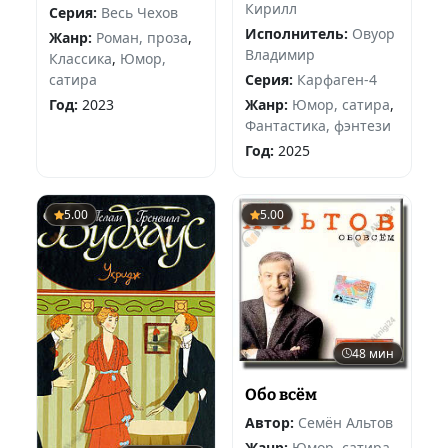
Кирилл
Серия:
Весь Чехов
Исполнитель:
Овуор
Жанр:
Роман, проза
,
Владимир
Классика
,
Юмор,
сатира
Серия:
Карфаген-4
Год:
2023
Жанр:
Юмор, сатира
,
Фантастика, фэнтези
Год:
2025
5.00
5.00
48 мин
Обо всём
Автор:
Семён Альтов
Жанр:
Юмор, сатира