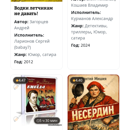
Кошаев Владимир
Водки летчикам
Исполнитель:
не давать!
Курманов Александр
Автор:
Загорцев
Жанр:
Детективы,
Андрей
триллеры
,
Юмор,
Исполнитель:
сатира
Ларионов Сергей
Год:
2024
(babay7)
Жанр:
Юмор, сатира
Год:
2012
4.47
4.40
5 ч 30 мин