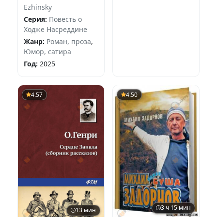
Ezhinsky
Серия:
Повесть о
Ходже Насреддине
Жанр:
Роман, проза
,
Юмор, сатира
Год:
2025
4.57
4.50
3 ч 15 мин
13 мин