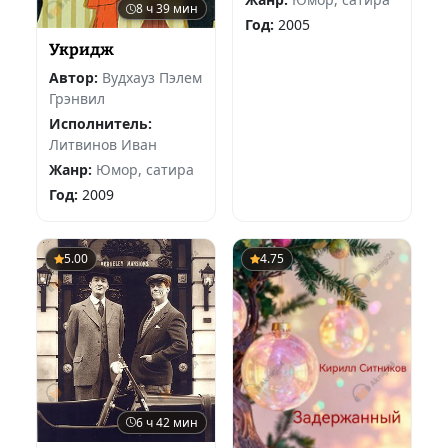
8 ч 39 мин
Год:
2005
Укридж
Автор:
Вудхауз Пэлем
Грэнвил
Исполнитель:
Литвинов Иван
Жанр:
Юмор, сатира
Год:
2009
5.00
4.75
6 ч 42 мин