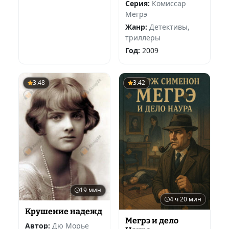
Серия:
Комиссар
Мегрэ
Жанр:
Детективы,
триллеры
Год:
2009
3.48
3.42
19 мин
4 ч 20 мин
Крушение надежд
Мегрэ и дело
Автор:
Дю Морье