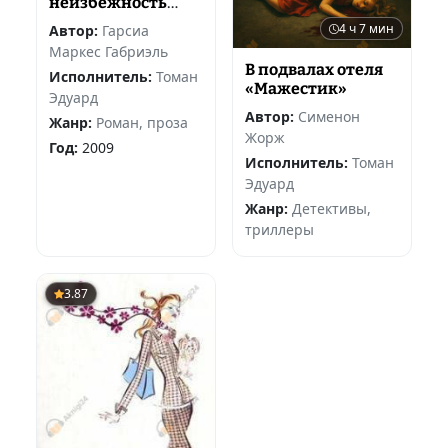
неизбежность
смерти
4 ч 7 мин
Автор:
Гарсиа
Маркес Габриэль
В подвалах отеля
Исполнитель:
Томан
«Мажестик»
Эдуард
Автор:
Сименон
Жанр:
Роман, проза
Жорж
Год:
2009
Исполнитель:
Томан
Эдуард
Жанр:
Детективы,
триллеры
3.87