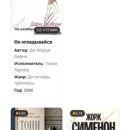
2 ч 12 мин
Не оглядывайся
Автор:
Дю Морье
Дафна
Исполнитель:
Томан
Эдуард
Жанр:
Детективы,
триллеры
Год:
2006
3.80
3.79