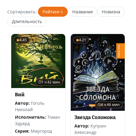
Сортировать:
Рейтинг
Название
Новизна
Длительность
4.45
4.21
1 ч 42 мин
Вий
Автор:
Гоголь
4 ч 46 мин
Николай
Исполнитель:
Томан
Звезда Соломона
Эдуард
Автор:
Куприн
Серия:
Миргород
Александр