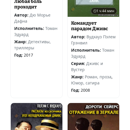
Любая боль
проходит
1 ч 44 мин
Автор:
Дю Морье
Дафна
Командует
Исполнитель:
Томан
парадом Дживс
Эдуард
Автор:
Вудхауз Пэлем
Жанр:
Детективы,
Грэнвил
триллеры
Исполнитель:
Томан
Год:
2017
Эдуард
Серия:
Дживс и
Вустер
Жанр:
Роман, проза
,
Юмор, сатира
Год:
2008