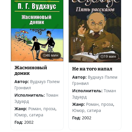
46 мин
19 мин
Жасминовый
Не на того напал
домик
Автор:
Вудхауз Пэлем
Автор:
Вудхауз Пэлем
Грэнвил
Грэнвил
Исполнитель:
Томан
Исполнитель:
Томан
Эдуард
Эдуард
Жанр:
Роман, проза
,
Жанр:
Роман, проза
,
Юмор, сатира
Юмор, сатира
Год:
2002
Год:
2002