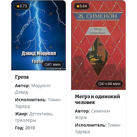
3.73
3.64
41 мин
Гроза
4 ч 44 мин
Автор:
Моррелл
Дэвид
Мегрэ и одинокий
Исполнитель:
Томан
человек
Эдуард
Автор:
Сименон
Жанр:
Детективы,
Жорж
триллеры
Исполнитель:
Томан
Год:
2010
Эдуард