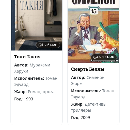
1 ч 6 мин
Тони Такия
4 ч 12 мин
Автор:
Мураками
Смерть Беллы
Харуки
Автор:
Сименон
Исполнитель:
Томан
Жорж
Эдуард
Исполнитель:
Томан
Жанр:
Роман, проза
Эдуард
Год:
1993
Жанр:
Детективы,
триллеры
Год:
2009