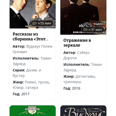
1 ч 55 мин
1 ч 31 мин
Рассказы из
сборника «Этот
Отражение в
неподражаемый
зеркале
Автор:
Вудхауз Пэлем
Дживс»
Грэнвил
Автор:
Сэйерс
Дороти
Исполнитель:
Томан
Эдуард
Исполнитель:
Томан
Эдуард
Серия:
Дживс и
Вустер
Жанр:
Детективы,
триллеры
Жанр:
Роман, проза
,
Юмор, сатира
Год:
2016
Год:
2017