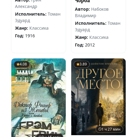
Чорба
Александр
Автор:
Набоков
Исполнитель:
Томан
Владимир
Эдуард
Исполнитель:
Томан
Жанр:
Классика
Эдуард
Год:
1916
Жанр:
Классика
Год:
2012
4.08
3.89
1 ч 27 мин