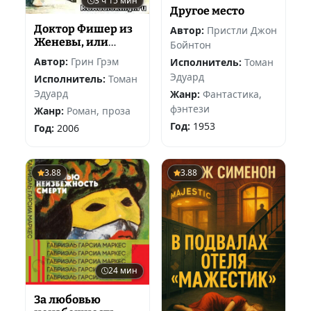
3 ч 15 мин
Другое место
Доктор Фишер из
Автор:
Пристли Джон
Женевы, или
Бойнтон
Ужин с бомбой
Автор:
Грин Грэм
Исполнитель:
Томан
Эдуард
Исполнитель:
Томан
Эдуард
Жанр:
Фантастика,
фэнтези
Жанр:
Роман, проза
Год:
1953
Год:
2006
3.88
3.88
24 мин
За любовью