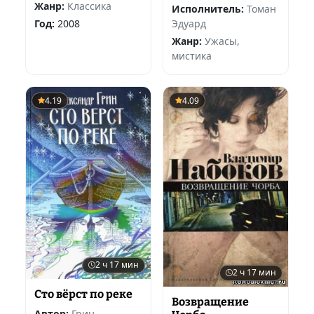
Жанр:
Классика
Исполнитель:
Томан
Эдуард
Год:
2008
Жанр:
Ужасы,
мистика
4.19
4.09
2 ч 17 мин
2 ч 17 мин
Сто вёрст по реке
Возвращение
Автор:
Грин