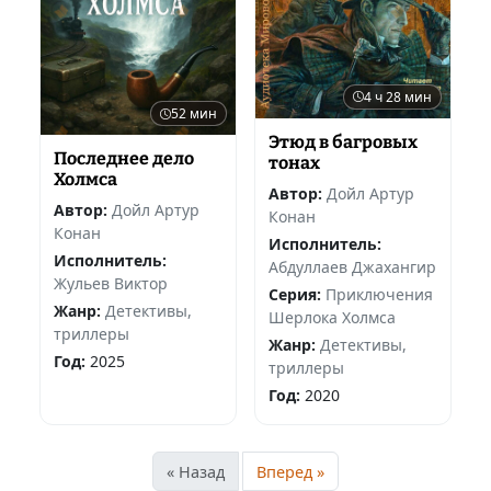
4 ч 28 мин
52 мин
Этюд в багровых
Последнее дело
тонах
Холмса
Автор:
Дойл Артур
Автор:
Дойл Артур
Конан
Конан
Исполнитель:
Исполнитель:
Абдуллаев Джахангир
Жульев Виктор
Серия:
Приключения
Жанр:
Детективы,
Шерлока Холмса
триллеры
Жанр:
Детективы,
Год:
2025
триллеры
Год:
2020
« Назад
Вперед »