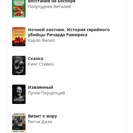
Восстание на Боспоре
Полупуднев Виталий
Ночной охотник. История серийного
убийцы Ричарда Рамиреса
Карло Филип
Сказка
Кинг Стивен
Изваянный
Пучок Перцепций
Визит к мэру
Ритчи Джек