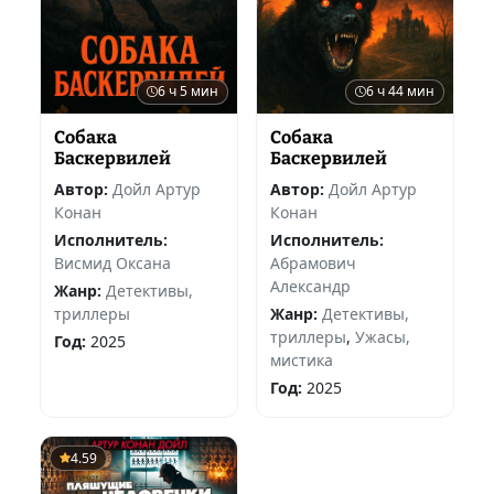
6 ч 5 мин
6 ч 44 мин
Собака
Собака
Баскервилей
Баскервилей
Автор:
Дойл Артур
Автор:
Дойл Артур
Конан
Конан
Исполнитель:
Исполнитель:
Висмид Оксана
Абрамович
Александр
Жанр:
Детективы,
триллеры
Жанр:
Детективы,
триллеры
,
Ужасы,
Год:
2025
мистика
Год:
2025
4.59