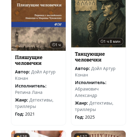
1 ч 8 мин
1 ч
Танцующие
Пляшущие
человечки
человечки
Автор:
Дойл Артур
Автор:
Дойл Артур
Конан
Конан
Исполнитель:
Исполнитель:
Абрамович
Репина Лана
Александр
Жанр:
Детективы,
Жанр:
Детективы,
триллеры
триллеры
Год:
2021
Год:
2025
4.58
4.57