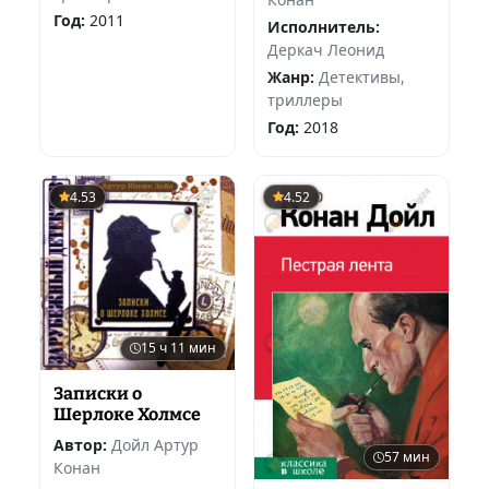
Год:
2011
Исполнитель:
Деркач Леонид
Жанр:
Детективы,
триллеры
Год:
2018
4.53
4.52
15 ч 11 мин
Записки о
Шерлоке Холмсе
Автор:
Дойл Артур
57 мин
Конан