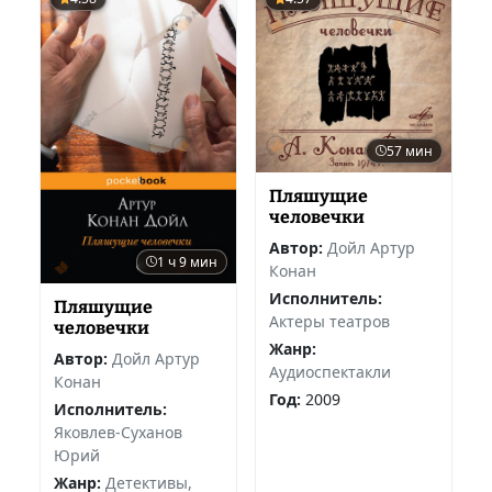
57 мин
Пляшущие
человечки
Автор:
Дойл Артур
1 ч 9 мин
Конан
Исполнитель:
Пляшущие
Актеры театров
человечки
Жанр:
Автор:
Дойл Артур
Аудиоспектакли
Конан
Год:
2009
Исполнитель:
Яковлев-Суханов
Юрий
Жанр:
Детективы,