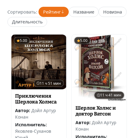
Сортировать:
Рейтинг
Название
Новизна
Длительность
5.00
5.00
11 ч 51 мин
11 ч 41 мин
Приключения
Шерлока Холмса
Шерлок Холмс и
Автор:
Дойл Артур
доктор Ватсон
Конан
Автор:
Дойл Артур
Исполнитель:
Конан
Яковлев-Суханов
Исполнитель:
Юрий