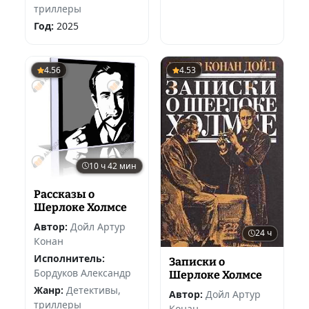
триллеры
Год:
2025
4.56
4.53
10 ч 42 мин
Рассказы о
Шерлоке Холмсе
Автор:
Дойл Артур
24 ч
Конан
Исполнитель:
Записки о
Бордуков Александр
Шерлоке Холмсе
Жанр:
Детективы,
Автор:
Дойл Артур
триллеры
Конан