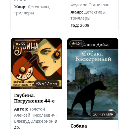
Федосов Станислав
Жанр:
Детективы,
Жанр:
Детективы,
триллеры
триллеры
Год:
2008
5.00
4.64
6 ч 17 мин
Глубина.
Погружение 44-е
Автор:
Толстой
5 ч 29 мин
Алексей Николаевич
,
Блэквуд Элджернон
и
Собака
др.