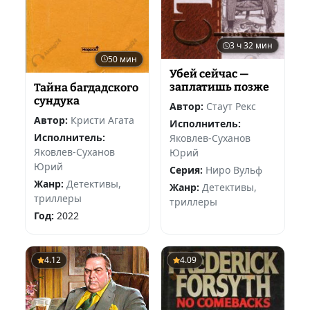
3 ч 32 мин
50 мин
Убей сейчас —
заплатишь позже
Тайна багдадского
сундука
Автор:
Стаут Рекс
Автор:
Кристи Агата
Исполнитель:
Исполнитель:
Яковлев-Суханов
Яковлев-Суханов
Юрий
Юрий
Серия:
Ниро Вульф
Жанр:
Детективы,
Жанр:
Детективы,
триллеры
триллеры
Год:
2022
4.12
4.09