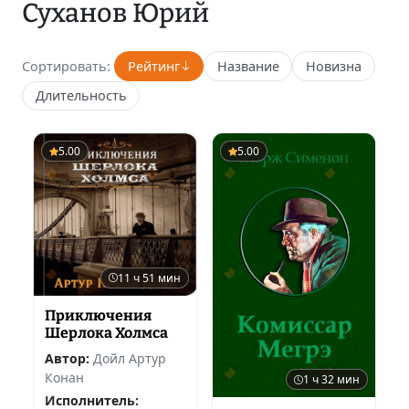
Суханов Юрий
Сортировать:
Рейтинг
Название
Новизна
Длительность
5.00
5.00
11 ч 51 мин
Приключения
Шерлока Холмса
Автор:
Дойл Артур
Конан
1 ч 32 мин
Исполнитель: