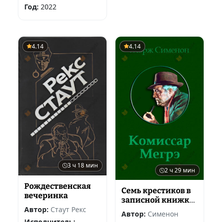
Год:
2022
4.14
4.14
3 ч 18 мин
2 ч 29 мин
Рождественская
Семь крестиков в
вечеринка
записной книжке
Автор:
Стаут Рекс
инспектора
Автор:
Сименон
Лекера
Исполнитель: