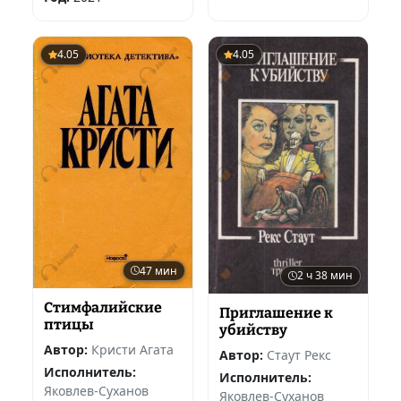
4.05
4.05
47 мин
2 ч 38 мин
Стимфалийские
Приглашение к
птицы
убийству
Автор:
Кристи Агата
Автор:
Стаут Рекс
Исполнитель:
Исполнитель:
Яковлев-Суханов
Яковлев-Суханов