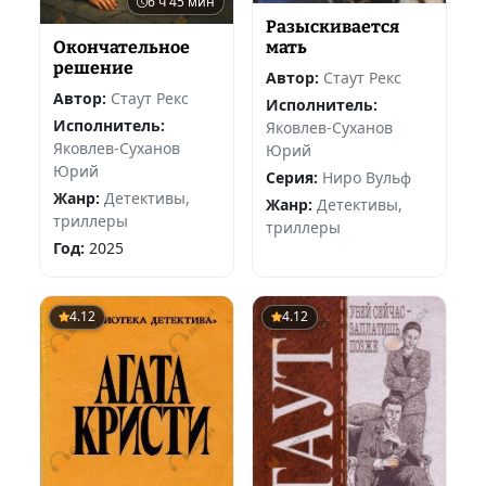
6 ч 45 мин
Разыскивается
Окончательное
мать
решение
Автор:
Стаут Рекс
Автор:
Стаут Рекс
Исполнитель:
Исполнитель:
Яковлев-Суханов
Яковлев-Суханов
Юрий
Юрий
Серия:
Ниро Вульф
Жанр:
Детективы,
Жанр:
Детективы,
триллеры
триллеры
Год:
2025
4.12
4.12