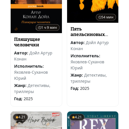
54 мин
1 ч 9 мин
Пять
апельсиновых
Пляшущие
зёрнышек
Автор:
Дойл Артур
человечки
Конан
Автор:
Дойл Артур
Исполнитель:
Конан
Яковлев-Суханов
Исполнитель:
Юрий
Яковлев-Суханов
Жанр:
Детективы,
Юрий
триллеры
Жанр:
Детективы,
Год:
2025
триллеры
Год:
2025
4.21
4.21