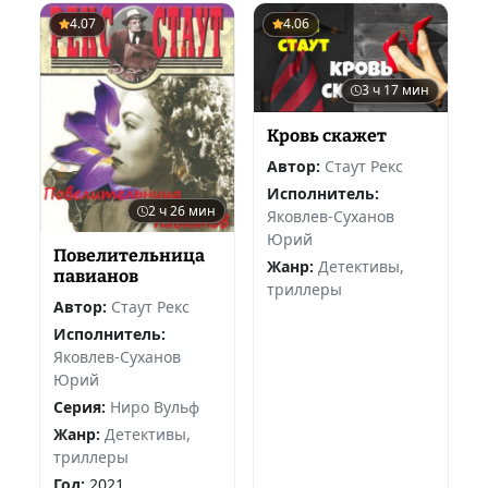
4.07
4.06
3 ч 17 мин
Кровь скажет
Автор:
Стаут Рекс
Исполнитель:
2 ч 26 мин
Яковлев-Суханов
Юрий
Повелительница
Жанр:
Детективы,
павианов
триллеры
Автор:
Стаут Рекс
Исполнитель:
Яковлев-Суханов
Юрий
Серия:
Ниро Вульф
Жанр:
Детективы,
триллеры
Год:
2021