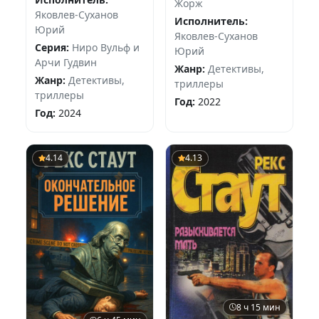
Жорж
Яковлев-Суханов
Исполнитель:
Юрий
Яковлев-Суханов
Серия:
Ниро Вульф и
Юрий
Арчи Гудвин
Жанр:
Детективы,
Жанр:
Детективы,
триллеры
триллеры
Год:
2022
Год:
2024
4.14
4.13
8 ч 15 мин