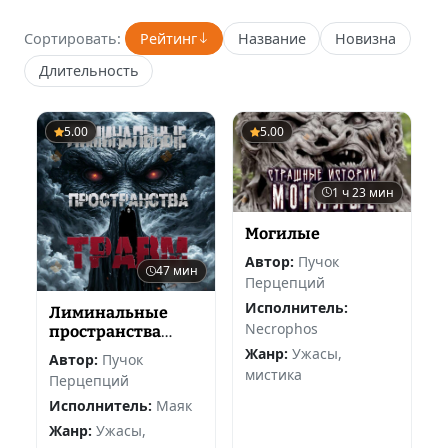
Сортировать:
Рейтинг
Название
Новизна
Длительность
5.00
5.00
1 ч 23 мин
Могилые
Автор:
Пучок
47 мин
Перцепций
Исполнитель:
Лиминальные
Necrophos
пространства
травм
Жанр:
Ужасы,
Автор:
Пучок
мистика
Перцепций
Исполнитель:
Маяк
Жанр:
Ужасы,