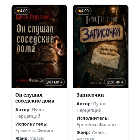
4.00
4.00
43 мин
28 мин
Он слушал
Записочки
соседские дома
Автор:
Пучок
Автор:
Пучок
Перцепций
Перцепций
Исполнитель:
Исполнитель:
Ерёменко Филипп
Ерёменко Филипп
Жанр:
Ужасы,
Жанр:
Ужасы,
мистика