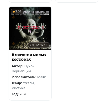
3.00
1 ч 29 мин
В мягких и милых
костюмах
Автор:
Пучок
Перцепций
Исполнитель:
Маяк
Жанр:
Ужасы,
мистика
Год:
2026