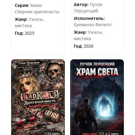
Автор:
Пучок
Серия:
Маяк:
Перцепций
Сборник крипипасты
Исполнитель:
Жанр:
Ужасы,
Ерёменко Филипп
мистика
Жанр:
Ужасы,
Год:
2025
мистика
Год:
2026
39 мин
1 ч 2 мин