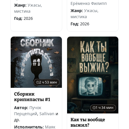
Ерёменко Филипп
Жанр:
Ужасы,
Жанр:
Ужасы,
мистика
мистика
Год:
2026
Год:
2026
2 ч 53 мин
Сборник
крипипасты #1
Автор:
Пучок
1 ч 34 мин
Перцепций
,
Sallivan
и
Как ты вообще
др.
выжил?
Исполнитель:
Маяк