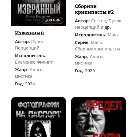
Сборник
крипипасты #2
30 мин
Автор:
Светоч
,
Пучок
Перцепций
и др.
Изваянный
Исполнитель:
Маяк
Автор:
Пучок
Серия:
Маяк:
Перцепций
Сборник крипипасты
Исполнитель:
Жанр:
Ужасы,
Ерёменко Филипп
мистика
Жанр:
Ужасы,
Год:
2026
мистика
Год:
2024