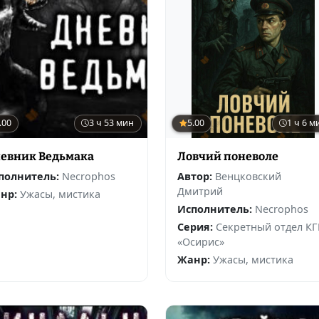
.00
3 ч 53 мин
5.00
1 ч 6 м
евник Ведьмака
Ловчий поневоле
полнитель:
Necrophos
Автор:
Венцковский
Дмитрий
нр:
Ужасы, мистика
Исполнитель:
Necrophos
Серия:
Секретный отдел КГ
«Осирис»
Жанр:
Ужасы, мистика