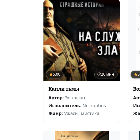
5.00
26 мин
5
Капли тьмы
Во
Автор:
Эстеллан
Ав
Исполнитель:
Necrophos
Ис
Жанр:
Ужасы, мистика
Жа