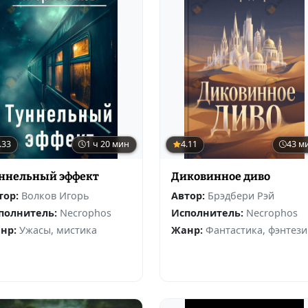
.33
1 ч 20 мин
4.11
43 м
ннельный эффект
Диковинное диво
тор:
Волков Игорь
Автор:
Брэдбери Рэй
полнитель:
Necrophos
Исполнитель:
Necrophos
нр:
Ужасы, мистика
Жанр:
Фантастика, фэнтези