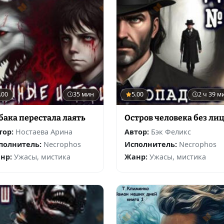
.00
35 мин
5.00
2 ч 39 м
бака перестала лаять
Остров человека без ли
тор:
Ностаева Арина
Автор:
Бэк Феликс
полнитель:
Necrophos
Исполнитель:
Necrophos
нр:
Ужасы, мистика
Жанр:
Ужасы, мистика