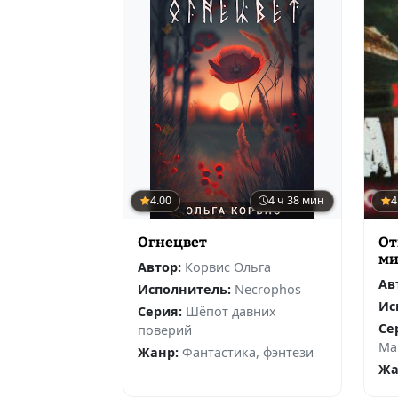
4.00
4 ч 38 мин
4
Огнецвет
От
ми
Автор:
Корвис Ольга
Ав
Исполнитель:
Necrophos
Ис
Серия:
Шёпот давних
Се
поверий
Ма
Жанр:
Фантастика, фэнтези
Жа