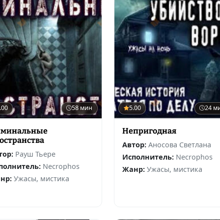
.00
58 мин
5.00
24 м
минальные
Непригодная
остранства
Автор:
Аносова Светлана
тор:
Рауш Тьере
Исполнитель:
Necrophos
полнитель:
Necrophos
Жанр:
Ужасы, мистика
нр:
Ужасы, мистика