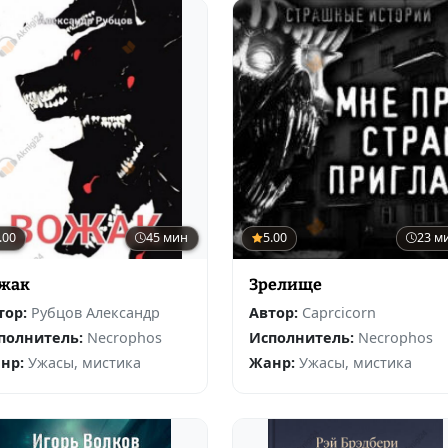
.00
45 мин
5.00
23 м
жак
Зрелище
тор:
Рубцов Александр
Автор:
Caprcicorn
полнитель:
Necrophos
Исполнитель:
Necrophos
нр:
Ужасы, мистика
Жанр:
Ужасы, мистика