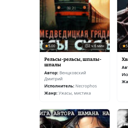
5.00
2 ч 6 мин
5
Рельсы-рельсы, шпалы-
Хв
шпалы
Ав
Автор:
Венцковский
Ис
Дмитрий
Жа
Исполнитель:
Necrophos
Жанр:
Ужасы, мистика