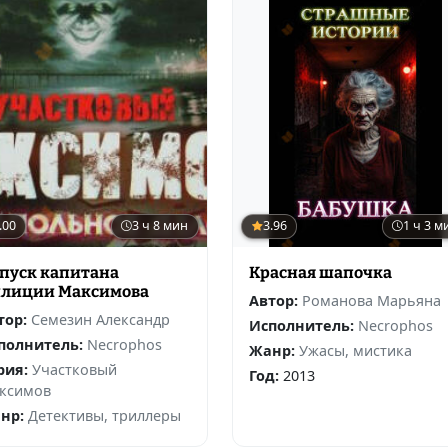
.00
3 ч 8 мин
3.96
1 ч 3 м
пуск капитана
Красная шапочка
лиции Максимова
Автор:
Романова Марьяна
тор:
Семезин Александр
Исполнитель:
Necrophos
полнитель:
Necrophos
Жанр:
Ужасы, мистика
рия:
Участковый
Год:
2013
ксимов
нр:
Детективы, триллеры