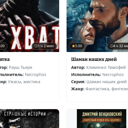
.00
1 ч 2 мин
5.00
4 ч 32 м
атка
Шаман наших дней
тор:
Рауш Тьере
Автор:
Клименко Тимофей
полнитель:
Necrophos
Исполнитель:
Necrophos
нр:
Ужасы, мистика
Серия:
Шаман наших дней
Жанр:
Фантастика, фэнтези