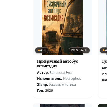
4.33
1 ч 6 мин
4
Призрачный автобус
Ту
возмездия
Ав
Автор:
Залевска Эла
Ис
Исполнитель:
Necrophos
Жа
Жанр:
Ужасы, мистика
Год:
2026