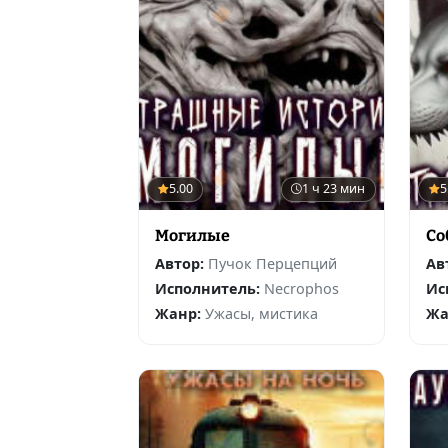
5.00
1 ч 23 мин
5
Могилые
Со
Автор:
Пучок Перцепций
Ав
Исполнитель:
Necrophos
Ис
Жанр:
Ужасы, мистика
Жа