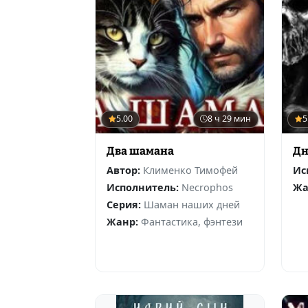
5.00
8 ч 29 мин
5
Два шамана
Дн
Автор:
Клименко Тимофей
Ис
Исполнитель:
Necrophos
Жа
Серия:
Шаман наших дней
Жанр:
Фантастика, фэнтези