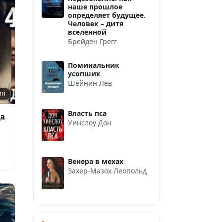
наше прошлое
определяет будущее.
Человек – дитя
вселенной
Брейден Грегг
Поминальник
усопших
Шейнин Лев
ин
Власть пса
ца
Уинслоу Дон
Венера в мехах
Захер-Мазох Леопольд