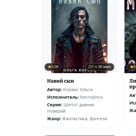
5.00
1 ч 30 мин
5
Навий сын
Ли
пр
Автор:
Корвис Ольга
Ав
Исполнитель:
Necrophos
Ис
Серия:
Шёпот давних
Жа
поверий
Жанр:
Фантастика, фэнтези