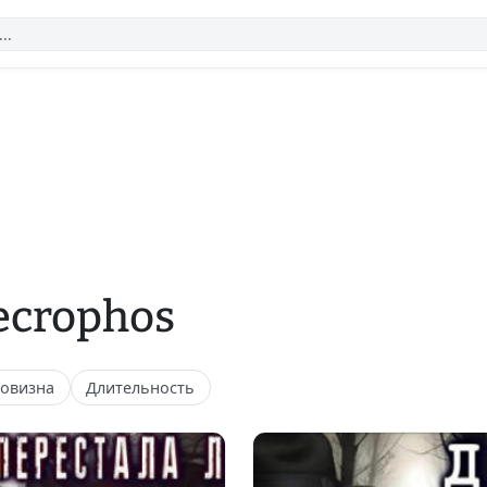
ecrophos
овизна
Длительность