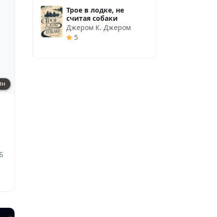
Трое в лодке, не
считая собаки
Джером К. Джером
5
ин
Б