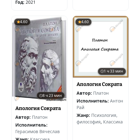
Год:
2021
4.60
4.60
1 ч 33 мин
Апология Сократа
Автор:
Платон
8 ч 23 мин
Исполнитель:
Антон
Рай
Апология Сократа
Жанр:
Психология,
Автор:
Платон
философия
,
Классика
Исполнитель:
Герасимов Вячеслав
Жанр:
Классика