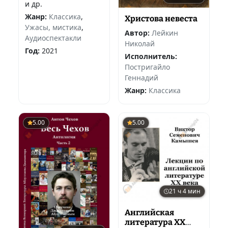
и др.
Жанр:
Классика
,
Христова невеста
Ужасы, мистика
,
Автор:
Лейкин
Аудиоспектакли
Николай
Год:
2021
Исполнитель:
Постригайло
Геннадий
Жанр:
Классика
5.00
5.00
21 ч 4 мин
Английская
литература ХХ