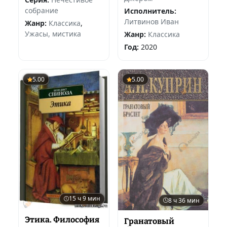
собрание
Исполнитель:
Литвинов Иван
Жанр:
Классика
,
Ужасы, мистика
Жанр:
Классика
Год:
2020
5.00
5.00
15 ч 9 мин
8 ч 36 мин
Этика. Философия
Гранатовый