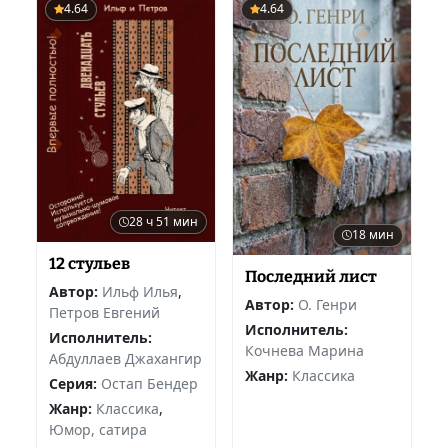
4.64
4.64
28 ч 51 мин
18 мин
12 стульев
Последний лист
Автор:
Ильф Илья
,
Автор:
О. Генри
Петров Евгений
Исполнитель:
Исполнитель:
Кочнева Марина
Абдуллаев Джахангир
Жанр:
Классика
Серия:
Остап Бендер
Жанр:
Классика
,
Юмор, сатира