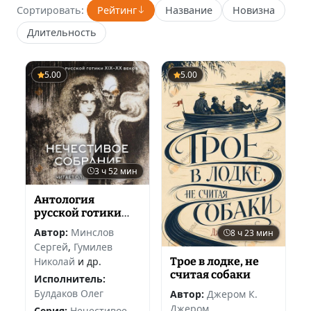
Сортировать:
Рейтинг
Название
Новизна
Длительность
5.00
5.00
3 ч 52 мин
Антология
русской готики
XIX-XX веков:
Автор:
Минслов
8 ч 23 мин
«Нечестивое
Сергей
,
Гумилев
собрание». Часть 6
Николай
и др.
Трое в лодке, не
считая собаки
Исполнитель:
Булдаков Олег
Автор:
Джером К.
Джером
Серия:
Нечестивое