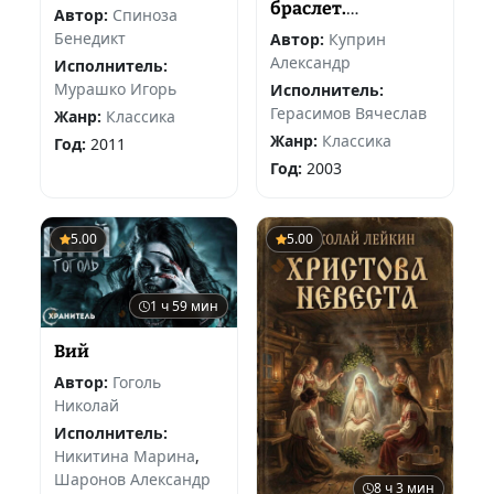
браслет.
Автор:
Спиноза
Избранное
Бенедикт
Автор:
Куприн
Александр
Исполнитель:
Мурашко Игорь
Исполнитель:
Герасимов Вячеслав
Жанр:
Классика
Жанр:
Классика
Год:
2011
Год:
2003
5.00
5.00
1 ч 59 мин
Вий
Автор:
Гоголь
Николай
Исполнитель:
Никитина Марина
,
Шаронов Александр
8 ч 3 мин