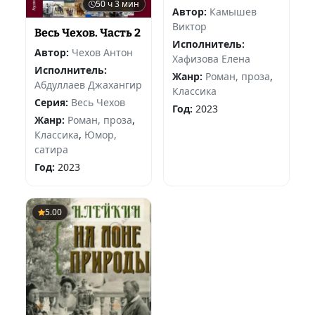
50 ч 3 мин
века
Автор:
Камышев
Виктор
Весь Чехов. Часть 2
Исполнитель:
Автор:
Чехов Антон
Хафизова Елена
Исполнитель:
Жанр:
Роман, проза
,
Абдуллаев Джахангир
Классика
Серия:
Весь Чехов
Год:
2023
Жанр:
Роман, проза
,
Классика
,
Юмор,
сатира
Год:
2023
5.00