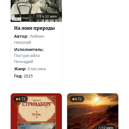
3 ч 32 мин
На лоне природы
Автор:
Лейкин
Николай
Исполнитель:
Постригайло
Геннадий
Жанр:
Классика
Год:
2025
4.73
4.72
10 мин