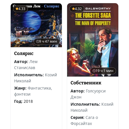
4.33
4.32
9 ч 47 мин
Солярис
Автор:
Лем
Станислав
19 ч 1 мин
Исполнитель:
Козий
Николай
Собственник
Жанр:
Фантастика,
Автор:
Голсуорси
фэнтези
Джон
Год:
2018
Исполнитель:
Козий
Николай
Серия:
Сага о
Форсайтах