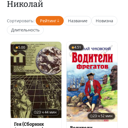
Николай
Сортировать:
Рейтинг
Название
Новизна
Длительность
5.00
4.51
23 ч 44 мин
23 ч 52 мин
Гея (Сборник
Водители