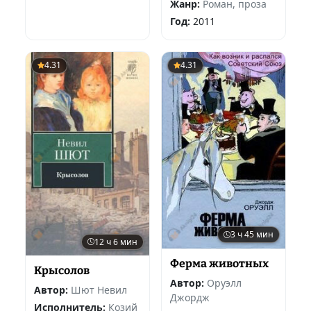
Жанр:
Роман, проза
Год:
2011
4.31
4.31
3 ч 45 мин
12 ч 6 мин
Ферма животных
Крысолов
Автор:
Оруэлл
Автор:
Шют Невил
Джордж
Исполнитель:
Козий