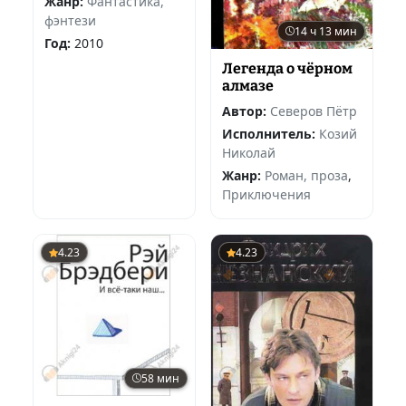
Жанр:
Фантастика,
фэнтези
14 ч 13 мин
Год:
2010
Легенда о чёрном
алмазе
Автор:
Северов Пётр
Исполнитель:
Козий
Николай
Жанр:
Роман, проза
,
Приключения
4.23
4.23
58 мин