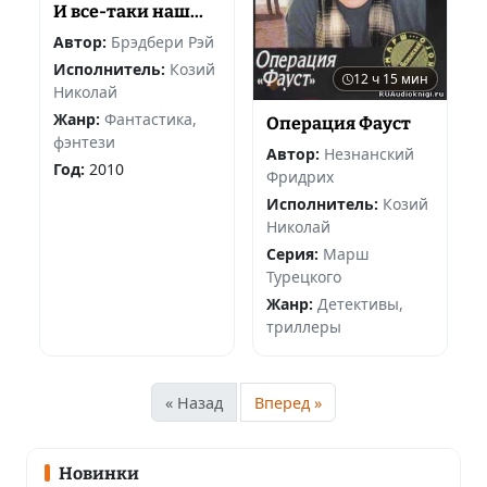
И все-таки наш...
Автор:
Брэдбери Рэй
Исполнитель:
Козий
12 ч 15 мин
Николай
Жанр:
Фантастика,
Операция Фауст
фэнтези
Автор:
Незнанский
Год:
2010
Фридрих
Исполнитель:
Козий
Николай
Серия:
Марш
Турецкого
Жанр:
Детективы,
триллеры
« Назад
Вперед »
Новинки