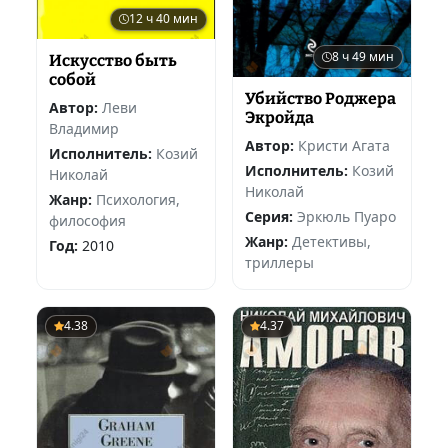
12 ч 40 мин
8 ч 49 мин
Искусство быть
собой
Убийство Роджера
Автор:
Леви
Экройда
Владимир
Автор:
Кристи Агата
Исполнитель:
Козий
Исполнитель:
Козий
Николай
Николай
Жанр:
Психология,
Серия:
Эркюль Пуаро
философия
Жанр:
Детективы,
Год:
2010
триллеры
4.38
4.37