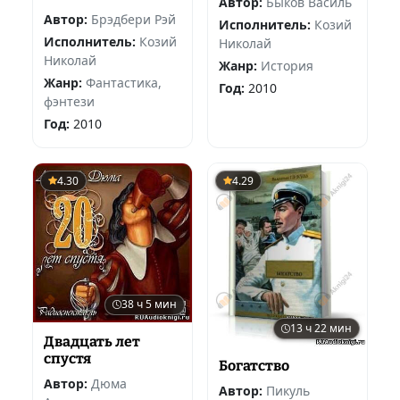
Автор:
Быков Василь
Автор:
Брэдбери Рэй
Исполнитель:
Козий
Исполнитель:
Козий
Николай
Николай
Жанр:
История
Жанр:
Фантастика,
Год:
2010
фэнтези
Год:
2010
4.30
4.29
38 ч 5 мин
13 ч 22 мин
Двадцать лет
спустя
Богатство
Автор:
Дюма
Автор:
Пикуль