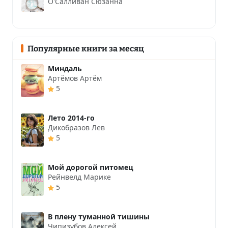
О'Салливан Сюзанна
Популярные книги за месяц
Миндаль
Артёмов Артём
5
Лето 2014-го
Дикобразов Лев
5
Мой дорогой питомец
Рейнвелд Марике
5
В плену туманной тишины
Чипизубов Алексей