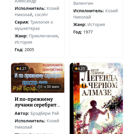
Александр
Валентин
Исполнитель:
Козий
Исполнитель:
Козий
Николай
,
cocohr
Николай
Серия:
Трилогия о
Жанр:
История
мушкетерах
Год:
1977
Жанр:
Приключения
,
История
Год:
2005
4.27
4.25
1 ч 30 мин
И по-прежнему
лучами серебрит
простор луна…
Автор:
Брэдбери Рэй
Исполнитель:
Козий
Николай