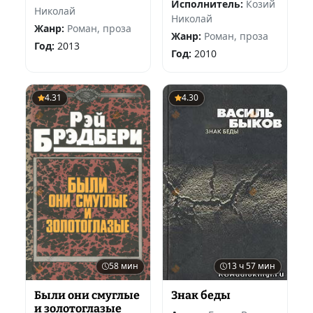
Исполнитель:
Козий
Николай
Николай
Жанр:
Роман, проза
Жанр:
Роман, проза
Год:
2013
Год:
2010
4.31
4.30
58 мин
13 ч 57 мин
Были они смуглые
Знак беды
и золотоглазые