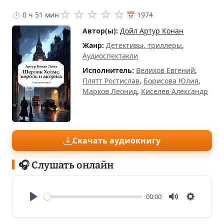
☆
☆
☆
☆
☆
⏱ 0 ч 51 мин
📅 1974
Автор(ы):
Дойл Артур Конан
Жанр:
Детективы, триллеры
,
Аудиоспектакли
Исполнитель:
Велихов Евгений
,
Плятт Ростислав
,
Борисова Юлия
,
Марков Леонид
,
Киселев Александр
Скачать аудиокнигу
🎧 Слушать онлайн
00:00
Play
Mute
Settings