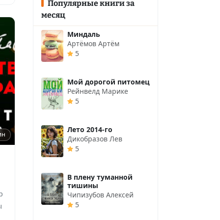
Популярные книги за
месяц
Миндаль
Артёмов Артём
5
Мой дорогой питомец
Рейнвелд Марике
5
Лето 2014-го
ин
Дикобразов Лев
5
В плену туманной
тишины
р
Чипизубов Алексей
5
ы