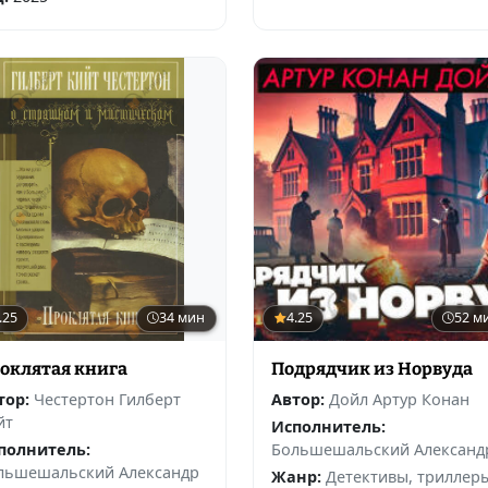
.25
34 мин
4.25
52 м
оклятая книга
Подрядчик из Норвуда
тор:
Честертон Гилберт
Автор:
Дойл Артур Конан
йт
Исполнитель:
полнитель:
Большешальский Александ
льшешальский Александр
Жанр:
Детективы, триллер