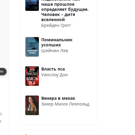
наше прошлое
определяет будущее.
Человек – дитя
вселенной
Брейден Грегг
Поминальник
усопших
Шейнин Лев
Власть пса
ин
Уинслоу Дон
Венера в мехах
Захер-Мазох Леопольд
р
ы