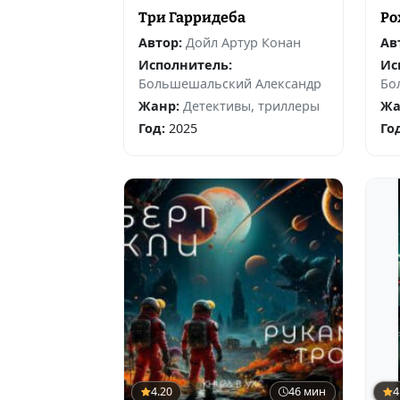
Три Гарридеба
Ро
Автор:
Дойл Артур Конан
Ав
Исполнитель:
Ис
Большешальский Александр
Бо
Жанр:
Детективы, триллеры
Жа
Год:
2025
Го
4.20
46 мин
4