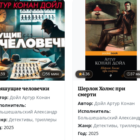
.59
56 мин
4.36
37 м
яшущие человечки
Шерлок Холмс при
смерти
тор:
Дойл Артур Конан
Автор:
Дойл Артур Конан
полнитель:
Исполнитель:
льшешальский Александр
Большешальский Александ
нр:
Детективы, триллеры
Жанр:
Детективы, триллер
д:
2025
Год:
2025