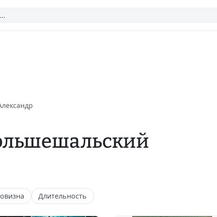
Александр
Большешальский
овизна
Длительность