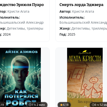
ждество Эркюля Пуаро
Смерть лорда Эджвера
тор:
Кристи Агата
Автор:
Кристи Агата
полнитель:
Исполнитель:
льшешальский Александр
Большешальский Александ
нр:
Детективы, триллеры
Жанр:
Детективы, триллер
д:
2024
Год:
2025
.19
1 ч 2 мин
4.18
6 ч 52 м