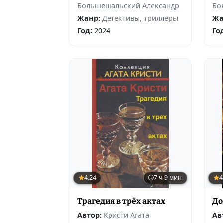
Большешальский Александр
Бо
Жанр:
Детективы, триллеры
Жа
Год:
2024
Го
4.24
7 ч 9 мин
4
Трагедия в трёх актах
До
Автор:
Кристи Агата
Ав