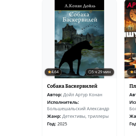
4.64
5 ч 29 мин
4
Собака Баскервилей
Пл
Автор:
Дойл Артур Конан
Ав
Исполнитель:
Ис
Большешальский Александр
Бо
Жанр:
Детективы, триллеры
Жа
Год:
2025
Го