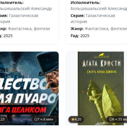
полнитель:
Исполнитель:
льшешальский Александр
Большешальский Александ
рия:
Галактическая
Серия:
Галактическая
тория
история
нр:
Фантастика, фэнтези
Жанр:
Фантастика, фэнтези
д:
2025
Год:
2025
.23
7 ч 6 мин
4.20
6 ч 55 м