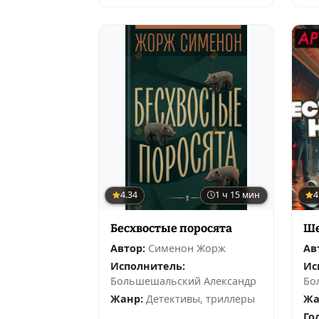
4.34
1 ч 15 мин
4
Бесхвостые поросята
Ше
Автор:
Сименон Жорж
Ав
Исполнитель:
Ис
Большешальский Александр
Бо
Жанр:
Детективы, триллеры
Жа
Го