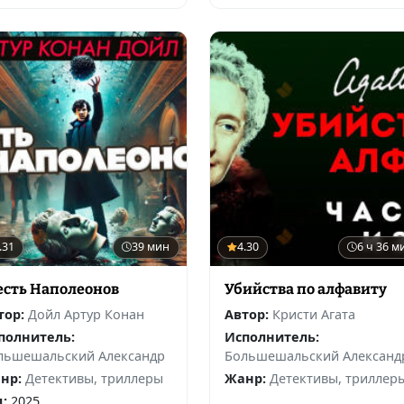
.31
39 мин
4.30
6 ч 36 м
сть Наполеонов
Убийства по алфавиту
тор:
Дойл Артур Конан
Автор:
Кристи Агата
полнитель:
Исполнитель:
льшешальский Александр
Большешальский Александ
нр:
Детективы, триллеры
Жанр:
Детективы, триллер
д:
2025