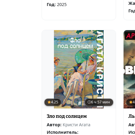
Жа
Год:
2025
Го
4.25
6 ч 57 мин
4
Зло под солнцем
Ль
Автор:
Кристи Агата
Ав
Исполнитель:
Ис