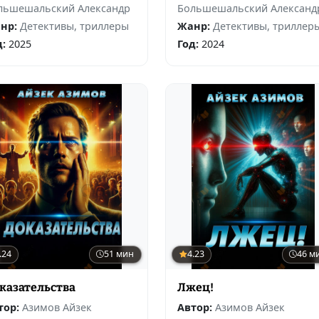
льшешальский Александр
Большешальский Александ
нр:
Детективы, триллеры
Жанр:
Детективы, триллер
д:
2025
Год:
2024
.24
51 мин
4.23
46 м
казательства
Лжец!
тор:
Азимов Айзек
Автор:
Азимов Айзек