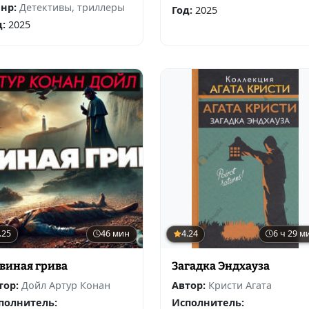
нр:
Детективы, триллеры
Год:
2025
д:
2025
.25
46 мин
4.24
6 ч 29 м
виная грива
Загадка Эндхауза
тор:
Дойл Артур Конан
Автор:
Кристи Агата
полнитель:
Исполнитель: