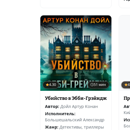
4.30
51 мин
4
Убийство в Эбби-Грэйндж
Пр
Автор:
Дойл Артур Конан
Ав
Ки
Исполнитель:
Большешальский Александр
Ис
Бо
Жанр:
Детективы, триллеры