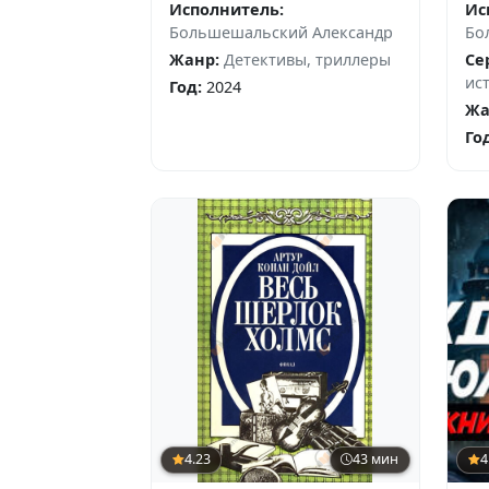
Исполнитель:
Ис
Большешальский Александр
Бо
Жанр:
Детективы, триллеры
Се
ис
Год:
2024
Жа
Го
4.23
43 мин
4