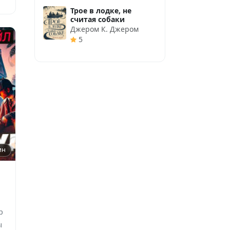
Трое в лодке, не
считая собаки
Джером К. Джером
5
ин
р
ы