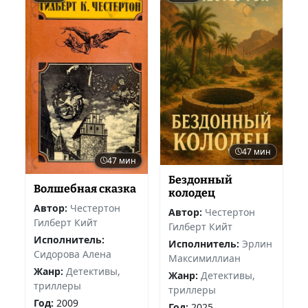
47 мин
47 мин
Бездонный
Волшебная сказка
колодец
Автор:
Честертон
Автор:
Честертон
Гилберт Кийт
Гилберт Кийт
Исполнитель:
Исполнитель:
Эрлин
Сидорова Алена
Максимиллиан
Жанр:
Детективы,
Жанр:
Детективы,
триллеры
триллеры
Год:
2009
Год:
2025