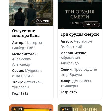
29 мин
42 мин
Отсутствие
Три орудия смерти
мистера Кана
Автор:
Честертон
Автор:
Честертон
Гилберт Кийт
Гилберт Кийт
Исполнитель:
Исполнитель:
Абрамович
Абрамович
Александр
Александр
Серия:
Простодушие
Серия:
Мудрость
отца Брауна
отца Брауна
Жанр:
Детективы,
Жанр:
Детективы,
триллеры
триллеры
Год:
2025
Год:
1912
3.93
3.90