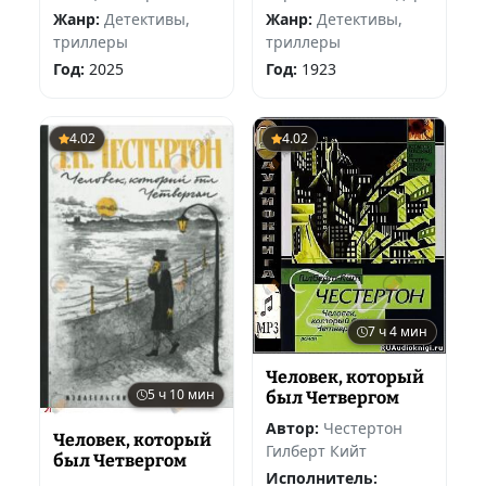
Жанр:
Детективы,
Жанр:
Детективы,
триллеры
триллеры
Год:
2025
Год:
1923
4.02
4.02
7 ч 4 мин
Человек, который
5 ч 10 мин
был Четвергом
Автор:
Честертон
Человек, который
Гилберт Кийт
был Четвергом
Исполнитель: