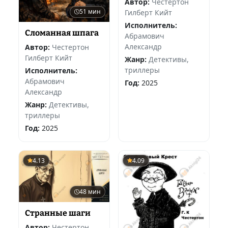
Автор:
Честертон
51 мин
Гилберт Кийт
Исполнитель:
Сломанная шпага
Абрамович
Александр
Автор:
Честертон
Гилберт Кийт
Жанр:
Детективы,
триллеры
Исполнитель:
Абрамович
Год:
2025
Александр
Жанр:
Детективы,
триллеры
Год:
2025
4.13
4.09
48 мин
Странные шаги
Автор:
Честертон