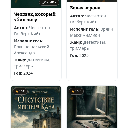
42 мин
Белая ворона
Человек, который
Автор:
Честертон
убил лису
Гилберт Кийт
Автор:
Честертон
Исполнитель:
Эрлин
Гилберт Кийт
Максимиллиан
Исполнитель:
Жанр:
Детективы,
Большешальский
триллеры
Александр
Год:
2025
Жанр:
Детективы,
триллеры
Год:
2024
3.98
3.93