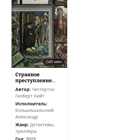
45 мин
Странное
преступление
Джона Боулнойза
Автор:
Честертон
Гилберт Кийт
Исполнитель:
Большешальский
Александр
Жанр:
Детективы,
триллеры
Год:
2023