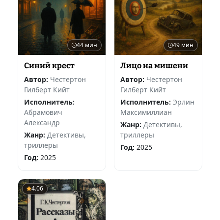
44 мин
49 мин
Синий крест
Лицо на мишени
Автор:
Честертон
Автор:
Честертон
Гилберт Кийт
Гилберт Кийт
Исполнитель:
Исполнитель:
Эрлин
Абрамович
Максимиллиан
Александр
Жанр:
Детективы,
Жанр:
Детективы,
триллеры
триллеры
Год:
2025
Год:
2025
4.06