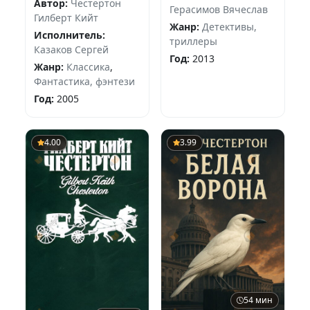
Автор:
Честертон
Герасимов Вячеслав
Гилберт Кийт
Жанр:
Детективы,
Исполнитель:
триллеры
Казаков Сергей
Год:
2013
Жанр:
Классика
,
Фантастика, фэнтези
Год:
2005
4.00
3.99
54 мин