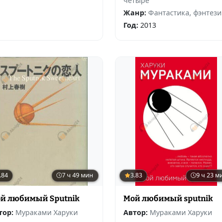
четыре
Жанр:
Фантастика, фэнтези
Год:
2013
.84
7 ч 49 мин
3.83
9 ч 23 м
й любимый Sputnik
Мой любимый sputnik
тор:
Мураками Харуки
Автор:
Мураками Харуки