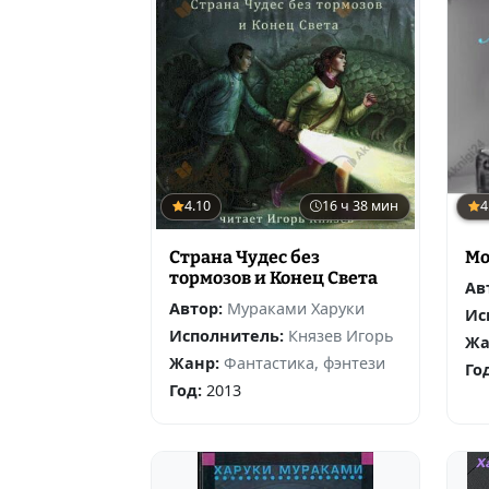
4.10
16 ч 38 мин
4
Страна Чудес без
Мо
тормозов и Конец Света
Ав
Автор:
Мураками Харуки
Ис
Исполнитель:
Князев Игорь
Жа
Жанр:
Фантастика, фэнтези
Го
Год:
2013