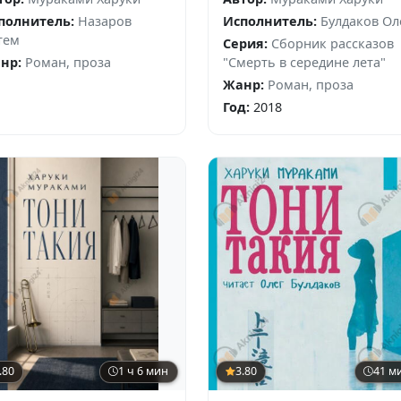
полнитель:
Назаров
Исполнитель:
Булдаков Ол
тем
Серия:
Сборник рассказов
нр:
Роман, проза
"Смерть в середине лета"
Жанр:
Роман, проза
Год:
2018
.80
1 ч 6 мин
3.80
41 м