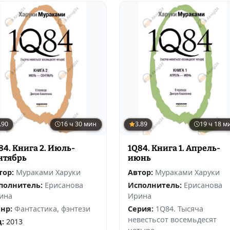
.90
16 ч 30 мин
3.89
19 ч 18 м
84. Книга 2. Июль-
1Q84. Книга 1. Апрель-
нтябрь
июнь
тор:
Мураками Харуки
Автор:
Мураками Харуки
полнитель:
Ерисанова
Исполнитель:
Ерисанова
ина
Ирина
нр:
Фантастика, фэнтези
Серия:
1Q84. Тысяча
невестьсот восемьдесят
д:
2013