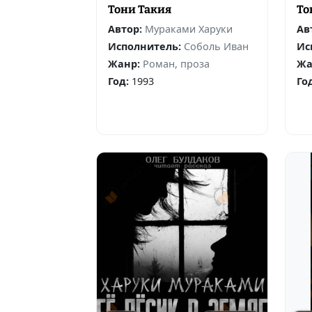
Тони Такия
То
Автор:
Мураками Харуки
Ав
Исполнитель:
Соболь Иван
Ис
Жанр:
Роман, проза
Жа
Год:
1993
Го