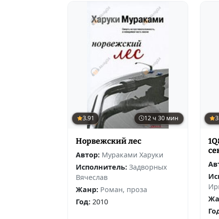
3.91
12 ч 30 мин
3
Норвежский лес
1Q
се
Автор:
Мураками Харуки
Ав
Исполнитель:
Задворных
Ис
Вячеслав
Ир
Жанр:
Роман, проза
Жа
Год:
2010
Го