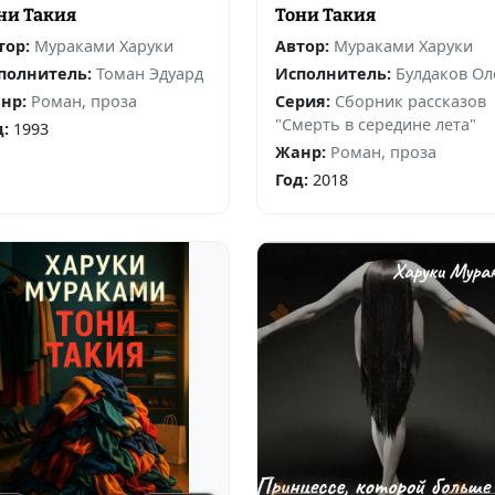
ни Такия
Тони Такия
тор:
Мураками Харуки
Автор:
Мураками Харуки
полнитель:
Томан Эдуард
Исполнитель:
Булдаков Ол
нр:
Роман, проза
Серия:
Сборник рассказов
"Смерть в середине лета"
д:
1993
Жанр:
Роман, проза
Год:
2018