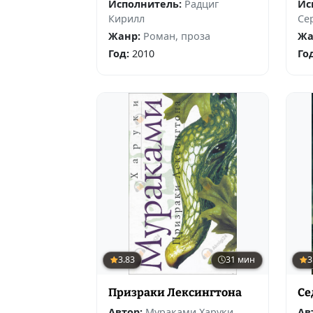
Исполнитель:
Радциг
Ис
Кирилл
Се
Жанр:
Роман, проза
Жа
Год:
2010
Го
3.83
31 мин
3
Призраки Лексингтона
Се
Автор:
Мураками Харуки
Ав