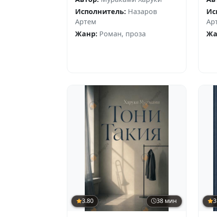
Исполнитель:
Назаров
Ис
Артем
Ар
Жанр:
Роман, проза
Жа
3.80
38 мин
3