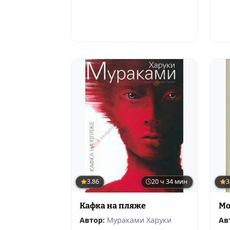
3.86
20 ч 34 мин
3
Кафка на пляже
Мо
Автор:
Мураками Харуки
Ав