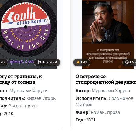
.96
6 ч 7 мин
3.91
8 м
югу от границы, к
О встрече со
паду от солнца
стопроцентной девушк
погожим апрельским
тор:
Мураками Харуки
Автор:
Мураками Харуки
утром
полнитель:
Князев Игорь
Исполнитель:
Соломонов
Михаил
нр:
Роман, проза
Жанр:
Роман, проза
д:
2010
Год:
2021