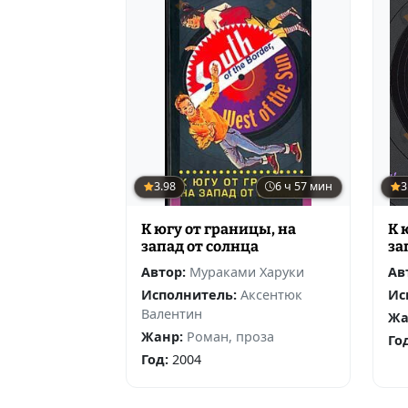
3.98
6 ч 57 мин
3
К югу от границы, на
К 
запад от солнца
за
Автор:
Мураками Харуки
Ав
Исполнитель:
Аксентюк
Ис
Валентин
Жа
Жанр:
Роман, проза
Го
Год:
2004