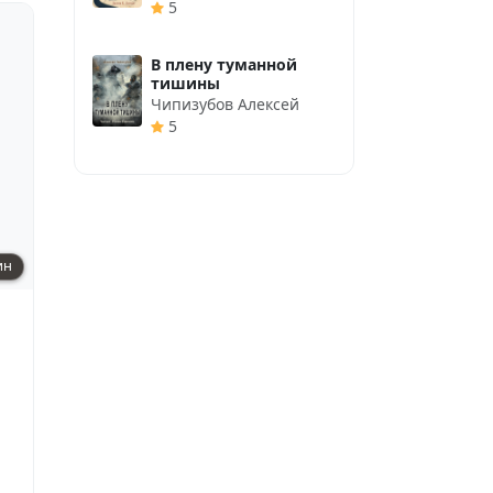
5
В плену туманной
тишины
Чипизубов Алексей
5
ин