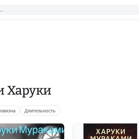
и Харуки
овизна
Длительность