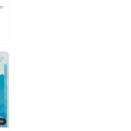
ег
ин