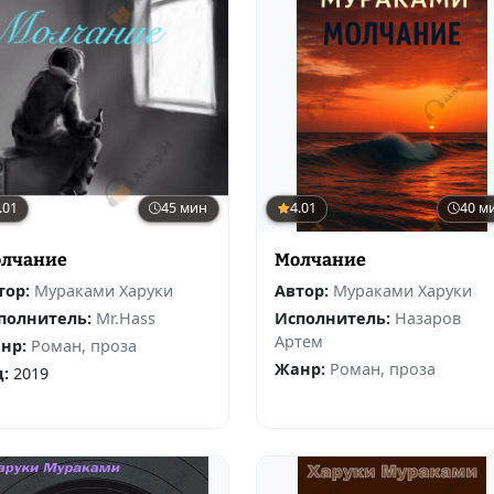
.01
45 мин
4.01
40 м
лчание
Молчание
тор:
Мураками Харуки
Автор:
Мураками Харуки
полнитель:
Mr.Hass
Исполнитель:
Назаров
Артем
нр:
Роман, проза
Жанр:
Роман, проза
д:
2019