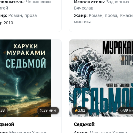
полнитель:
Чонишвили
Исполнитель:
Задворных
ргей
Вячеслав
нр:
Роман, проза
Жанр:
Роман, проза
,
Ужасы
мистика
д:
2010
.83
39 мин
3.82
39 м
дьмой
Седьмой
тор:
Мураками Харуки
Автор:
Мураками Харуки