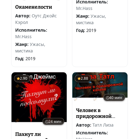
Исполнитель:
Окаменелости
Mr.Hass
Автор:
Оутс Джойс
Жанр:
Ужасы,
Кэрол
мистика
Исполнитель:
Год:
2019
Mr.Hass
Жанр:
Ужасы,
мистика
Год:
2019
2.90
2.88
40 мин
Человек в
придорожной
24 мин
канаве
Автор:
Татл Лиза
Исполнитель:
Пахнут ли