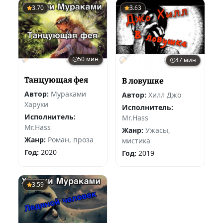
3.70
3.63
50 мин
47 мин
Танцующая фея
В ловушке
Автор:
Мураками
Автор:
Хилл Джо
Харуки
Исполнитель:
Исполнитель:
Mr.Hass
Mr.Hass
Жанр:
Ужасы,
Жанр:
Роман, проза
мистика
Год:
2020
Год:
2019
3.59