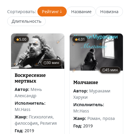
Сортировать:
Рейтинг
Название
Новизна
Длительность
5.00
4.01
30 мин
45 мин
Воскресение
мертвых
Молчание
Автор:
Мень
Автор:
Мураками
Александр
Харуки
Исполнитель:
Исполнитель:
Mr.Hass
Mr.Hass
Жанр:
Психология,
Жанр:
Роман, проза
философия
,
Религия
Год:
2019
Год:
2019