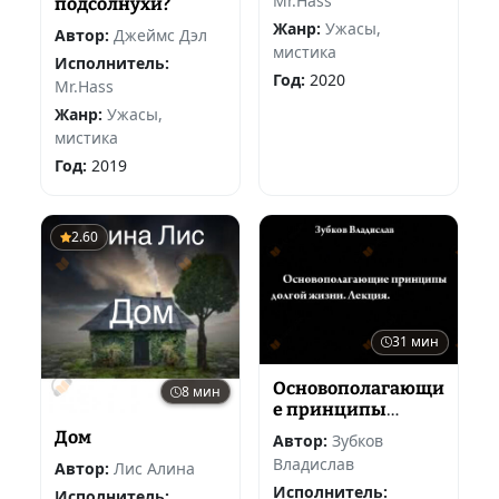
Mr.Hass
подсолнухи?
Жанр:
Ужасы,
Автор:
Джеймс Дэл
мистика
Исполнитель:
Год:
2020
Mr.Hass
Жанр:
Ужасы,
мистика
Год:
2019
2.60
31 мин
Основополагающи
8 мин
е принципы
долгой жизни
Дом
Автор:
Зубков
Владислав
Автор:
Лис Алина
Исполнитель:
Исполнитель: