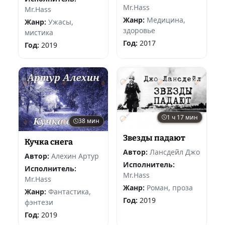
Mr.Hass
Mr.Hass
Жанр:
Медицина,
Жанр:
Ужасы,
здоровье
мистика
Год:
2017
Год:
2019
1 ч 17 мин
38 мин
Звезды падают
Кучка снега
Автор:
Лансдейл Джо
Автор:
Алехин Артур
Исполнитель:
Исполнитель:
Mr.Hass
Mr.Hass
Жанр:
Роман, проза
Жанр:
Фантастика,
Год:
2019
фэнтези
Год:
2019