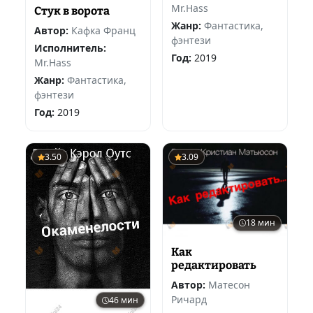
Mr.Hass
Стук в ворота
Жанр:
Фантастика,
Автор:
Кафка Франц
фэнтези
Исполнитель:
Год:
2019
Mr.Hass
Жанр:
Фантастика,
фэнтези
Год:
2019
3.50
3.09
18 мин
Как
редактировать
Автор:
Матесон
Ричард
46 мин