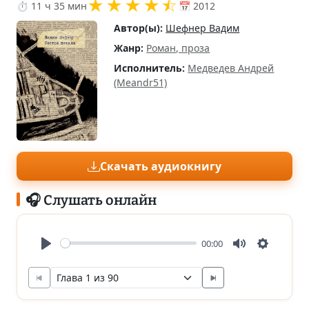
★
★
★
★
⯪
⏱ 11 ч 35 мин
📅 2012
Автор(ы):
Шефнер Вадим
Жанр:
Роман, проза
Исполнитель:
Медведев Андрей
(Meandr51)
Скачать аудиокнигу
🎧 Слушать онлайн
00:00
Play
Mute
Settings