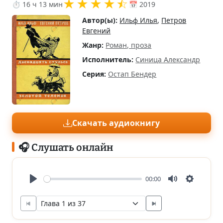
★
★
★
★
⯪
⏱ 16 ч 13 мин
📅 2019
Автор(ы):
Ильф Илья
,
Петров
Евгений
Жанр:
Роман, проза
Исполнитель:
Синица Александр
Серия:
Остап Бендер
Скачать аудиокнигу
🎧 Слушать онлайн
00:00
Play
Mute
Settings