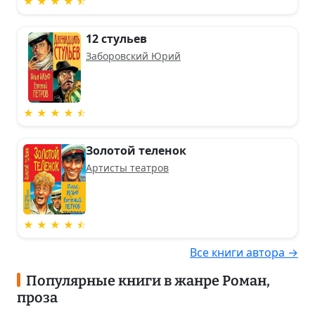
★ ★ ★ ★ ⯪
12 стульев
Заборовский Юрий
★ ★ ★ ★ ⯪
Золотой теленок
Артисты театров
★ ★ ★ ★ ⯪
Все книги автора →
Популярные книги в жанре Роман,
проза