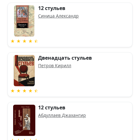
12 стульев
Синица Александр
★ ★ ★ ★ ⯪
Двенадцать стульев
Петров Кирилл
★ ★ ★ ★ ⯪
12 стульев
Абдуллаев Джахангир