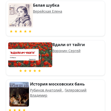
Белая шубка
Верейская Елена
★ ★ ★ ★ ★
Вдали от тайги
Воронин Сергей
★ ★ ★ ★ ★
История московских бань
Рубинов Анатолий
,
Гиляровский
Владимир
★ ★ ★ ★