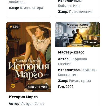
Исполнитель:
Любитель
Бобылев Илья
Жанр:
Юмор, сатира
Жанр:
Приключения
4.50
35 мин
Мастер-класс
Автор:
Сафронов
Евгений
Исполнитель:
Суханов
Константин
Жанр:
Роман, проза
Год:
2026
10 ч 51 мин
История Марго
Автор:
Лемуан Санаэ