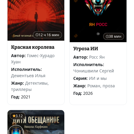
12 ч 16 мин
38 мин
Красная королева
Угроза ИИ
Автор:
Гомес-Хурадо
Автор:
Росс Ян
Хуан
Исполнитель:
Исполнитель:
Чонишвили Сергей
Дементьев Илья
Серия:
ИИ и мы
Жанр:
Детективы,
Жанр:
Роман, проза
триллеры
Год:
2026
Год:
2021
3.12