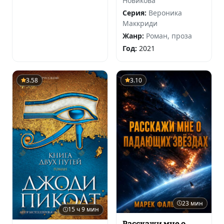
Новикова
Серия:
Вероника
Маккриди
Жанр:
Роман, проза
Год:
2021
3.58
3.10
23 мин
15 ч 9 мин
Расскажи мне о