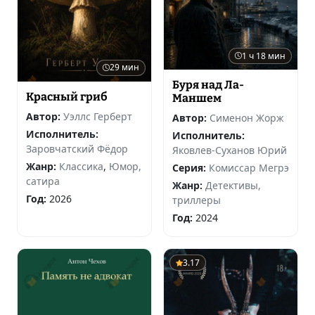
1 ч 18 мин
29 мин
Буря над Ла-
Красный гриб
Маншем
Автор:
Уэллс Герберт
Автор:
Сименон Жорж
Исполнитель:
Исполнитель:
Заровчатский Фёдор
Яковлев-Суханов Юрий
Жанр:
Классика
,
Юмор,
Серия:
Комиссар Мегрэ
сатира
Жанр:
Детективы,
Год:
2026
триллеры
Год:
2024
3.17