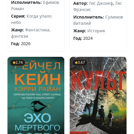
замке
Исполнитель:
Ефимов
Автор:
Гис Джозеф
,
Гис
Роман
Фрэнсис
Серия:
Когда упало
Исполнитель:
Сулимов
небо
Виталий
Жанр:
Фантастика,
Жанр:
История
фэнтези
Год:
2024
Год:
2026
2.74
3.67