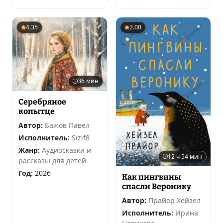
4.35
2.00
36 мин
Серебряное
копытце
Автор:
Бажов Павел
Исполнитель:
Sizif8
Жанр:
Аудиосказки и
12 ч 54 мин
рассказы для детей
Год:
2026
Как пингвины
спасли Веронику
Автор:
Прайор Хейзел
Исполнитель:
Ирина