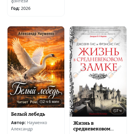
фэнтези
Год:
2026
2 ч 6 мин
7 ч
Белый лебедь
Автор:
Науменко
Жизнь в
средневековом
Александр