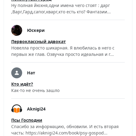
Ну полная йюхня,одни имена чего стоят : дарг
,Варг,Гард,сапог,кварг,кто есть кто? Фантазии...
Юскери
Первоклассный адвокат
Новелла просто шикарная. Я влюбилась в него с
первых же глав. Озвучка просто идеальная и г...
Нат
Кто идёт?
Как-то не очень зашло
Aknigi24
Псы Господни
Спасибо за информацию, обновили. И есть вторая
часть: https://aknigi24.com/book/psy-gospod...