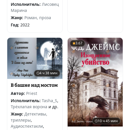
Исполнитель:
Лисовец
Марина
Жанр:
Роман, проза
Год:
2022
3.67
4 ч 38 мин
В башне над мостом
Автор:
Priest
Исполнитель:
Tasha_S
,
Трёхлапая ворона
и др.
Жанр:
Детективы,
триллеры
,
10 ч 45 мин
Аудиоспектакли
,