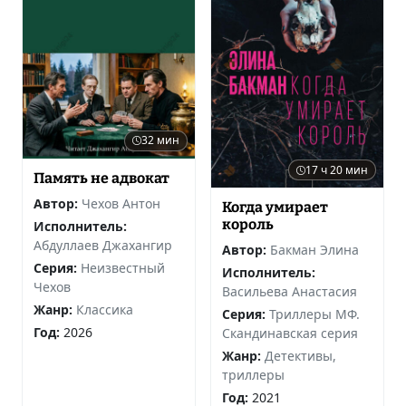
32 мин
17 ч 20 мин
Память не адвокат
Автор:
Чехов Антон
Когда умирает
король
Исполнитель:
Абдуллаев Джахангир
Автор:
Бакман Элина
Серия:
Неизвестный
Исполнитель:
Чехов
Васильева Анастасия
Жанр:
Классика
Серия:
Триллеры МФ.
Год:
2026
Скандинавская серия
Жанр:
Детективы,
триллеры
Год:
2021