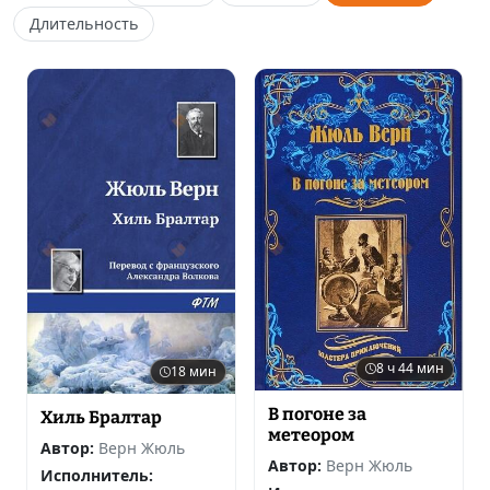
Длительность
8 ч 44 мин
18 мин
В погоне за
Хиль Бралтар
метеором
Автор:
Верн Жюль
Автор:
Верн Жюль
Исполнитель: