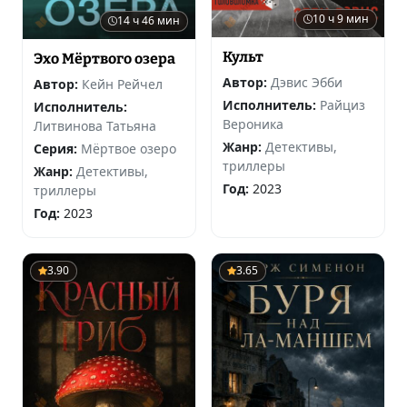
10 ч 9 мин
14 ч 46 мин
Культ
Эхо Мёртвого озера
Автор:
Дэвис Эбби
Автор:
Кейн Рейчел
Исполнитель:
Райциз
Исполнитель:
Вероника
Литвинова Татьяна
Жанр:
Детективы,
Серия:
Мёртвое озеро
триллеры
Жанр:
Детективы,
Год:
2023
триллеры
Год:
2023
3.90
3.65