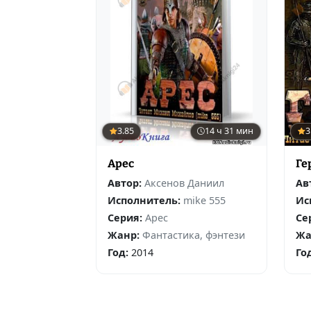
3.85
14 ч 31 мин
3
Арес
Ге
Автор:
Аксенов Даниил
Ав
Исполнитель:
mike 555
Ис
Серия:
Арес
Се
Жанр:
Фантастика, фэнтези
Жа
Год:
2014
Го