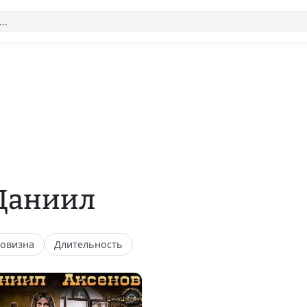
 Даниил
овизна
Длительность