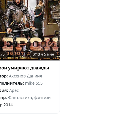
.75
13 ч 5 мин
рои умирают дважды
тор:
Аксенов Даниил
полнитель:
mike 555
рия:
Арес
нр:
Фантастика, фэнтези
д:
2014