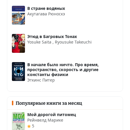
В стране водяных
Акутагава Рюноскэ
Этюд в Багровых Тонах
Yosuke Saita
,
Ryousuke Takeuchi
В начале было ничто. Про время,
пространство, скорость и другие
константы физики
Эткинс Питер
Популярные книги за месяц
Мой дорогой питомец
Рейнвелд Марике
5