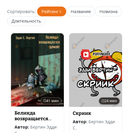
Сортировать:
Рейтинг
Название
Новизна
Длительность
41 мин
24 мин
Белинда
Скриик
возвращается
Автор:
Бертин Эдди
домой!
Автор:
Бертин Эдди
С.