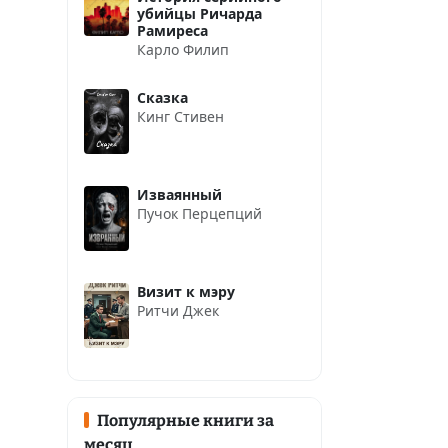
убийцы Ричарда
Рамиреса
Карло Филип
Сказка
Кинг Стивен
Изваянный
Пучок Перцепций
Визит к мэру
Ритчи Джек
Популярные книги за
месяц