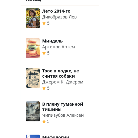
Лето 2014-го
Дикобразов Лев
5
Миндаль
Артёмов Артём
5
Трое в лодке, не
считая собаки
Джером К. Джером
5
В плену туманной
тишины
Чипизубов Алексей
5
Мифологии