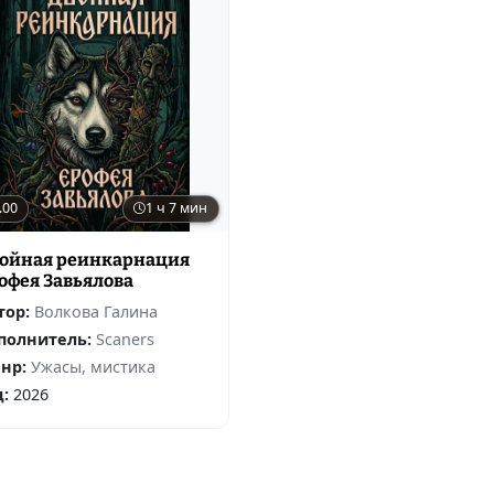
.00
1 ч 7 мин
ойная реинкарнация
офея Завьялова
тор:
Волкова Галина
полнитель:
Scaners
нр:
Ужасы, мистика
д:
2026