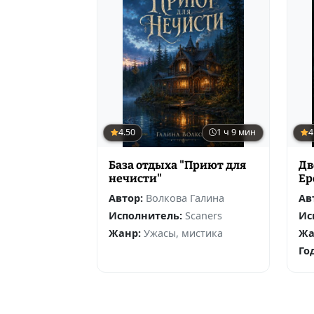
4.50
1 ч 9 мин
4
База отдыха "Приют для
Дв
нечисти"
Ер
Автор:
Волкова Галина
Ав
Исполнитель:
Scaners
Ис
Жанр:
Ужасы, мистика
Жа
Го