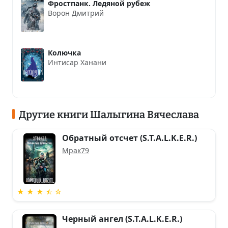
Фростпанк. Ледяной рубеж
Ворон Дмитрий
Колючка
Интисар Ханани
Другие книги Шалыгина Вячеслава
Обратный отсчет (S.T.A.L.K.E.R.)
Мрак79
★ ★ ★ ⯪ ☆
Черный ангел (S.T.A.L.K.E.R.)