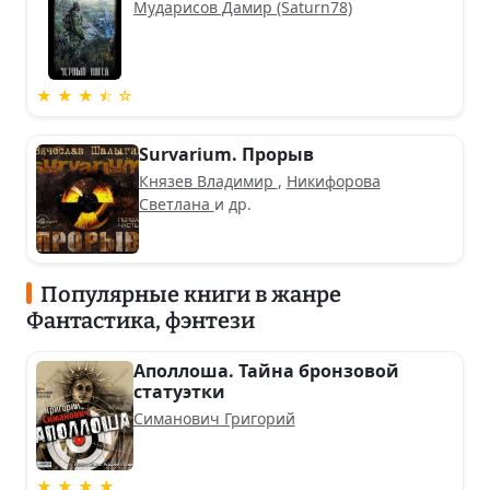
Мударисов Дамир (Saturn78)
★ ★ ★ ⯪ ☆
Survarium. Прорыв
Князев Владимир
,
Никифорова
Светлана
и др.
Популярные книги в жанре
Фантастика, фэнтези
Аполлоша. Тайна бронзовой
статуэтки
Симанович Григорий
★ ★ ★ ★