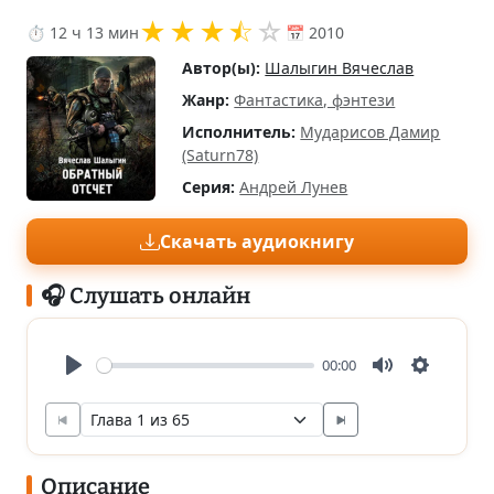
★
★
★
⯪
☆
⏱ 12 ч 13 мин
📅 2010
Автор(ы):
Шалыгин Вячеслав
Жанр:
Фантастика, фэнтези
Исполнитель:
Мударисов Дамир
(Saturn78)
Серия:
Андрей Лунев
Скачать аудиокнигу
🎧 Слушать онлайн
00:00
Play
Mute
Settings
Описание