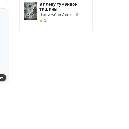
В плену туманной
тишины
Чипизубов Алексей
5
ин