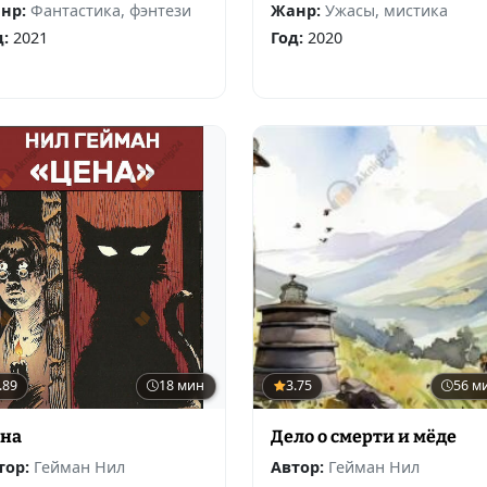
нр:
Фантастика, фэнтези
Жанр:
Ужасы, мистика
д:
2021
Год:
2020
.89
18 мин
3.75
56 м
на
Дело о смерти и мёде
тор:
Гейман Нил
Автор:
Гейман Нил