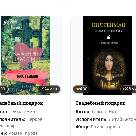
.00
24 мин
4.00
28 м
адебный подарок
Свадебный подарок
тор:
Гейман Нил
Автор:
Гейман Нил
полнитель:
Перков
Исполнитель:
Литий Анто
ександр
Жанр:
Роман, проза
нр:
Роман, проза