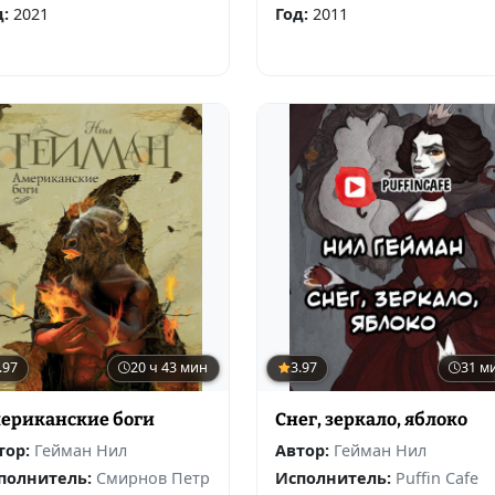
д:
2021
Год:
2011
.97
20 ч 43 мин
3.97
31 м
ериканские боги
Снег, зеркало, яблоко
тор:
Гейман Нил
Автор:
Гейман Нил
полнитель:
Смирнов Петр
Исполнитель:
Puffin Cafe