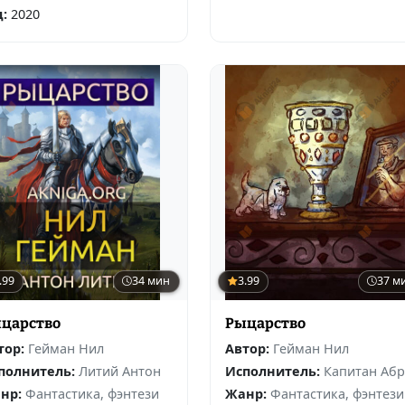
д:
2020
.99
34 мин
3.99
37 м
царство
Рыцарство
тор:
Гейман Нил
Автор:
Гейман Нил
полнитель:
Литий Антон
Исполнитель:
Капитан Абр
нр:
Фантастика, фэнтези
Жанр:
Фантастика, фэнтези