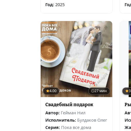
Год:
2025
Го
4.00
27 мин
3
Свадебный подарок
Ры
Автор:
Гейман Нил
Ав
Исполнитель:
Булдаков Олег
Ис
Серия:
Пока все дома
Жа