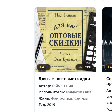
4.02
23 мин
4
Для вас - оптовые скидки
Сп
пр
Автор:
Гейман Нил
Ав
Исполнитель:
Булдаков Олег
Ис
Жанр:
Фантастика, фэнтези
Жа
Год:
2019
Го