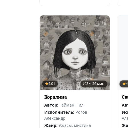
4.01
2 ч 56 мин
4
Коралина
Св
Автор:
Гейман Нил
Ав
Исполнитель:
Рогов
Ис
Александр
Ал
Жанр:
Ужасы, мистика
Жа