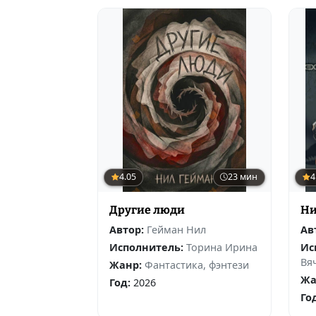
4.05
23 мин
4
Другие люди
Ни
Автор:
Гейман Нил
Ав
Исполнитель:
Торина Ирина
Ис
Вя
Жанр:
Фантастика, фэнтези
Жа
Год:
2026
Го