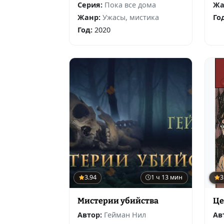
Серия:
Пока все дома
Жа
Жанр:
Ужасы, мистика
Го
Год:
2020
3.94
1 ч 13 мин
3
Мистерии убийства
Це
Автор:
Гейман Нил
Ав