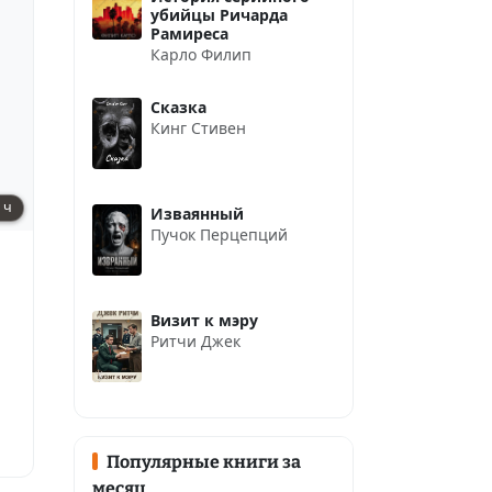
убийцы Ричарда
Рамиреса
Карло Филип
Сказка
Кинг Стивен
 ч
Изваянный
Пучок Перцепций
Визит к мэру
Ритчи Джек
Популярные книги за
месяц