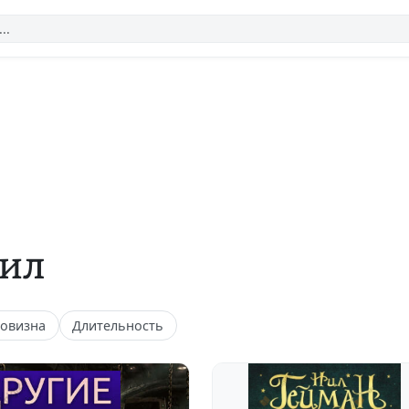
Нил
овизна
Длительность