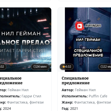
.02
24 мин
4.02
22 м
ециальное
Специальное
едложение
предложение
тор:
Гейман Нил
Автор:
Гейман Нил
полнитель:
Гарри Стил
Исполнитель:
Puffin Cafe
нр:
Фантастика, фэнтези
Жанр:
Фантастика, фэнтези
д:
2024
Год:
2021