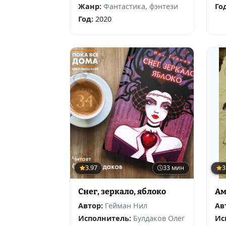
Жанр:
Фантастика, фэнтези
Го
Год:
2020
3.97
33 мин
3
Снег, зеркало, яблоко
Ам
Автор:
Гейман Нил
Ав
Исполнитель:
Булдаков Олег
Ис