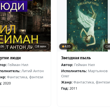
.06
8 мин
4.05
8
угие люди
Звездная пыль
тор:
Гейман Нил
Автор:
Гейман Нил
полнитель:
Литий Антон
Исполнитель:
Мартьянов
Олег
нр:
Фантастика, фэнтези
Жанр:
Фантастика, фэнтези
д:
2020
Год:
2011