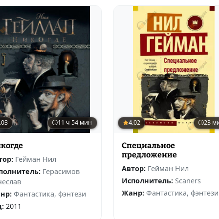
.03
11 ч 54 мин
4.02
23 м
когде
Специальное
предложение
тор:
Гейман Нил
Автор:
Гейман Нил
полнитель:
Герасимов
Исполнитель:
Scaners
чеслав
Жанр:
Фантастика, фэнтези
нр:
Фантастика, фэнтези
д:
2011