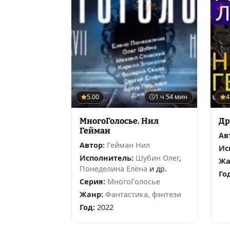
5.00
1 ч 54 мин
4
МногоГолосье. Нил
Др
Гейман
Ав
Автор:
Гейман Нил
Ис
Исполнитель:
Шубин Олег
,
Жа
Понеделина Елена
и др.
Го
Серия:
МногоГолосье
Жанр:
Фантастика, фэнтези
Год:
2022