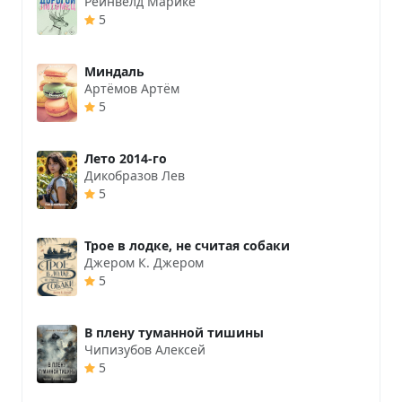
Рейнвелд Марике
5
Миндаль
Артёмов Артём
5
Лето 2014-го
Дикобразов Лев
5
Трое в лодке, не считая собаки
Джером К. Джером
5
В плену туманной тишины
Чипизубов Алексей
5