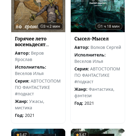
3 ч 2 мин
1 ч 18 мин
Горячее лето
Сысел-Мысел
восемьдесят
Автор:
Волков Сергей
третьего
Автор:
Веров
Исполнитель:
Ярослав
Веселов Илья
Исполнитель:
Серия:
АВТОСТОПОМ
Веселов Илья
ПО ФАНТАСТИКЕ
Серия:
АВТОСТОПОМ
#подкаст
ПО ФАНТАСТИКЕ
Жанр:
Фантастика,
#подкаст
фэнтези
Жанр:
Ужасы,
Год:
2021
мистика
Год:
2021
3.47
3.47