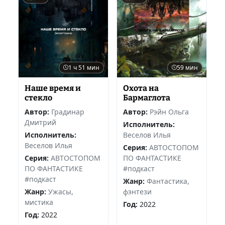
1 ч 51 мин
59 мин
Наше время и
Охота на
стекло
Бармаглота
Автор:
Градинар
Автор:
Рэйн Ольга
Дмитрий
Исполнитель:
Исполнитель:
Веселов Илья
Веселов Илья
Серия:
АВТОСТОПОМ
Серия:
АВТОСТОПОМ
ПО ФАНТАСТИКЕ
ПО ФАНТАСТИКЕ
#подкаст
#подкаст
Жанр:
Фантастика,
Жанр:
Ужасы,
фэнтези
мистика
Год:
2022
Год:
2022