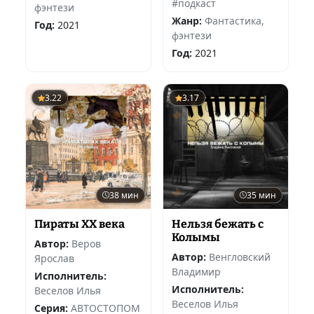
#подкаст
фэнтези
Жанр:
Фантастика,
Год:
2021
фэнтези
Год:
2021
3.22
3.17
38 мин
35 мин
Пираты XX века
Нельзя бежать с
Колымы
Автор:
Веров
Автор:
Венгловский
Ярослав
Владимир
Исполнитель:
Исполнитель:
Веселов Илья
Веселов Илья
Серия:
АВТОСТОПОМ