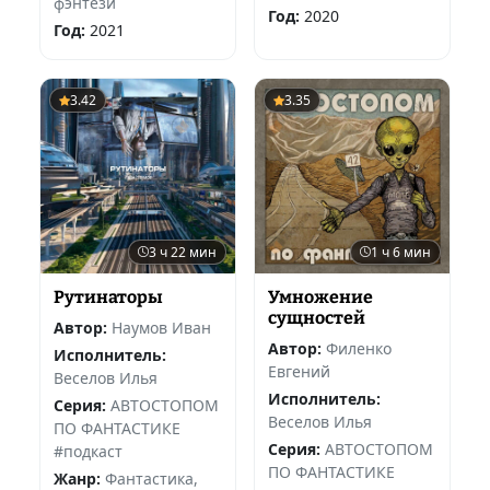
фэнтези
Год:
2020
Год:
2021
3.42
3.35
3 ч 22 мин
1 ч 6 мин
Рутинаторы
Умножение
сущностей
Автор:
Наумов Иван
Автор:
Филенко
Исполнитель:
Евгений
Веселов Илья
Исполнитель:
Серия:
АВТОСТОПОМ
Веселов Илья
ПО ФАНТАСТИКЕ
Серия:
АВТОСТОПОМ
#подкаст
ПО ФАНТАСТИКЕ
Жанр:
Фантастика,