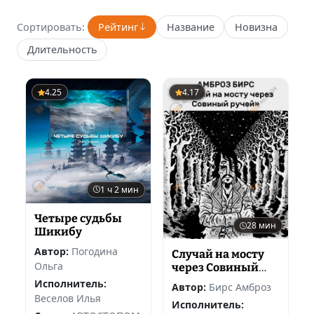
Сортировать:
Рейтинг
Название
Новизна
Длительность
4.25
4.17
1 ч 2 мин
Четыре судьбы
28 мин
Шикибу
Автор:
Погодина
Случай на мосту
Ольга
через Совиный
ручей
Исполнитель:
Автор:
Бирс Амброз
Веселов Илья
Исполнитель: