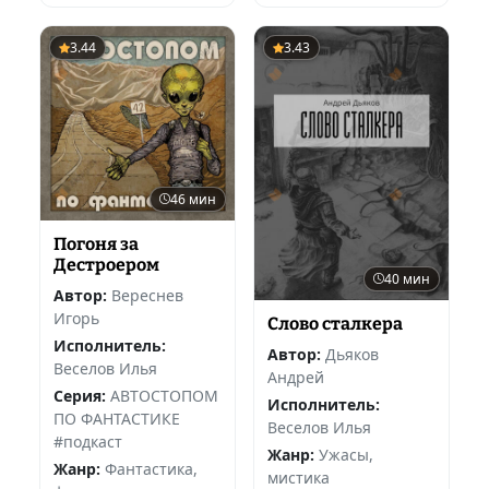
3.44
3.43
46 мин
Погоня за
Дестроером
40 мин
Автор:
Вереснев
Игорь
Слово сталкера
Исполнитель:
Автор:
Дьяков
Веселов Илья
Андрей
Серия:
АВТОСТОПОМ
Исполнитель:
ПО ФАНТАСТИКЕ
Веселов Илья
#подкаст
Жанр:
Ужасы,
Жанр:
Фантастика,
мистика