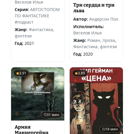
Веселов Илья
Три сердца и три
Серия:
АВТОСТОПОМ
льва
ПО ФАНТАСТИКЕ
Автор:
Андерсон Пол
#подкаст
Исполнитель:
Жанр:
Фантастика,
Веселов Илья
фэнтези
Жанр:
Роман, проза
,
Год:
2021
Фантастика, фэнтези
Год:
2020
3.91
3.89
31 мин
Армия
18 мин
Маннергейма