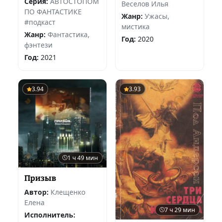
Серия:
АВТОСТОПОМ
Веселов Илья
ПО ФАНТАСТИКЕ
Жанр:
Ужасы,
#подкаст
мистика
Жанр:
Фантастика,
Год:
2020
фэнтези
Год:
2021
3.94
3.93
1 ч 49 мин
Призыв
Автор:
Клещенко
Елена
7 ч 29 мин
Исполнитель: