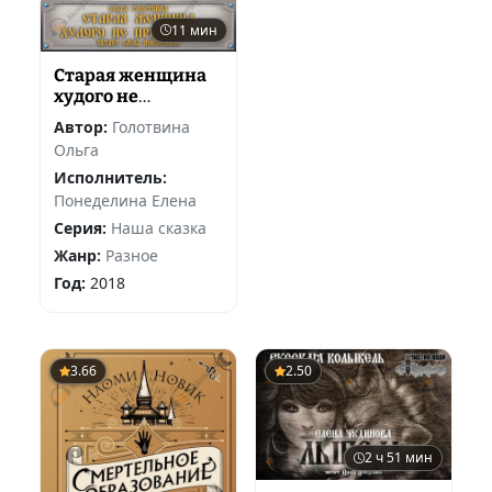
11 мин
Старая женщина
худого не
присоветует
Автор:
Голотвина
Ольга
Исполнитель:
Понеделина Елена
Серия:
Наша сказка
Жанр:
Разное
Год:
2018
3.66
2.50
2 ч 51 мин