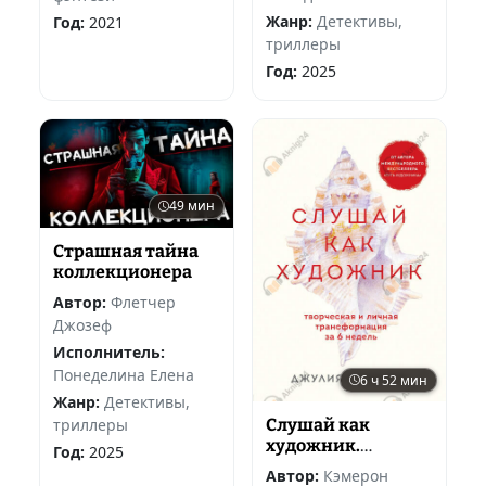
Жанр:
Детективы,
Год:
2021
триллеры
Год:
2025
49 мин
Страшная тайна
коллекционера
Автор:
Флетчер
Джозеф
Исполнитель:
Понеделина Елена
6 ч 52 мин
Жанр:
Детективы,
триллеры
Слушай как
художник.
Год:
2025
Творческая и
Автор:
Кэмерон