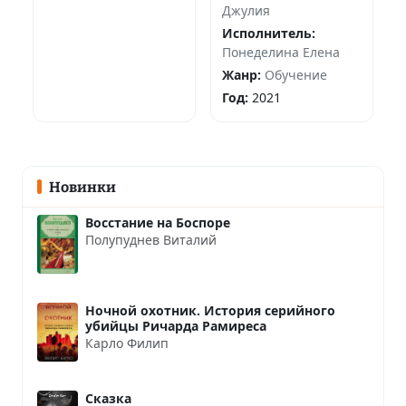
личная
Джулия
трансформация за
Исполнитель:
6 недель
Понеделина Елена
Жанр:
Обучение
Год:
2021
Новинки
Восстание на Боспоре
Полупуднев Виталий
Ночной охотник. История серийного
убийцы Ричарда Рамиреса
Карло Филип
Сказка