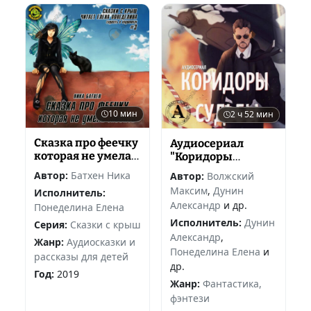
10 мин
2 ч 52 мин
Сказка про феечку
Аудиосериал
которая не умела
"Коридоры
любить
судьбы"
Автор:
Батхен Ника
Автор:
Волжский
Максим
,
Дунин
Исполнитель:
Александр
и др.
Понеделина Елена
Исполнитель:
Дунин
Серия:
Сказки с крыш
Александр
,
Жанр:
Аудиосказки и
Понеделина Елена
и
рассказы для детей
др.
Год:
2019
Жанр:
Фантастика,
фэнтези