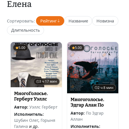
Елена
Сортировать:
Рейтинг
Название
Новизна
Длительность
5.00
5.00
3 ч 17 мин
2 ч 8 мин
МногоГолосье.
Герберт Уэллс
Многоголосье.
Эдгар Алан По
Автор:
Уэллс Герберт
Автор:
По Эдгар
Исполнитель:
Аллан
Шубин Олег
,
Горыня
Галина
и др.
Исполнитель: