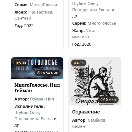
Шубин Олег
,
Серия:
МногоГолосье
Понеделина Елена
и
Жанр:
Фантастика,
др.
фэнтези
Серия:
МногоГолосье
Год:
2022
Жанр:
Ужасы,
мистика
Год:
2020
5.00
4.96
1 ч 54 мин
МногоГолосье. Нил
Гейман
Автор:
Гейман Нил
16 мин
Исполнитель:
Отражение
Шубин Олег
,
Понеделина Елена
и
Автор:
Семёнов
др.
Семён