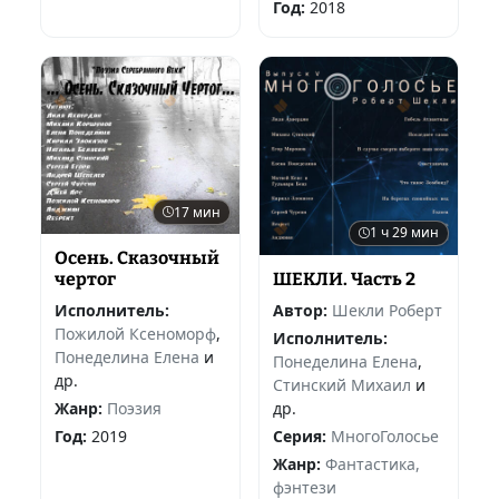
Год:
2018
17 мин
1 ч 29 мин
Осень. Сказочный
ШЕКЛИ. Часть 2
чертог
Автор:
Шекли Роберт
Исполнитель:
Пожилой Ксеноморф
,
Исполнитель:
Понеделина Елена
и
Понеделина Елена
,
др.
Стинский Михаил
и
др.
Жанр:
Поэзия
Серия:
МногоГолосье
Год:
2019
Жанр:
Фантастика,
фэнтези