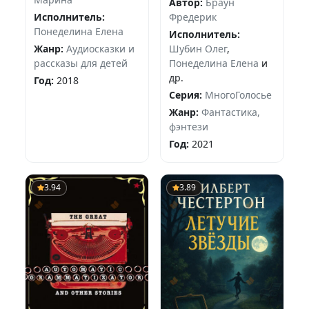
Автор:
Браун
Фредерик
Исполнитель:
Понеделина Елена
Исполнитель:
Шубин Олег
,
Жанр:
Аудиосказки и
Понеделина Елена
и
рассказы для детей
др.
Год:
2018
Серия:
МногоГолосье
Жанр:
Фантастика,
фэнтези
Год:
2021
3.94
3.89