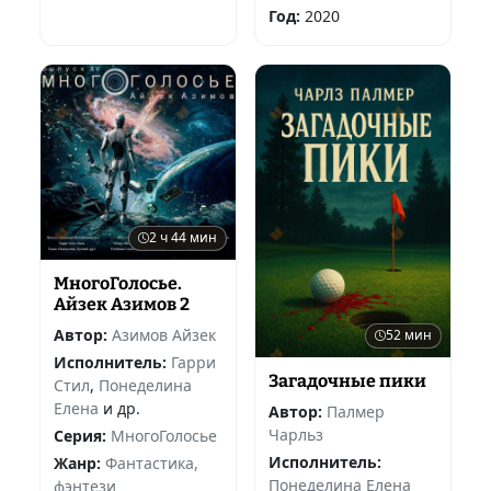
Год:
2020
2 ч 44 мин
МногоГолосье.
Айзек Азимов 2
Автор:
Азимов Айзек
52 мин
Исполнитель:
Гарри
Загадочные пики
Стил
,
Понеделина
Елена
и др.
Автор:
Палмер
Чарльз
Серия:
МногоГолосье
Исполнитель:
Жанр:
Фантастика,
Понеделина Елена
фэнтези