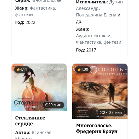
Серия:
МногоГолосье
Исполнитель:
Дунин
Жанр:
Фантастика,
Александр
,
фэнтези
Понеделина Елена
и
др.
Год:
2022
Жанр:
Аудиоспектакли
,
Фантастика, фэнтези
Год:
2017
4.11
4.00
29 мин
2 ч 27 мин
Стеклянное
сердце
Многоголосье.
Фредерик Браун
Автор:
Ясинская
Марина