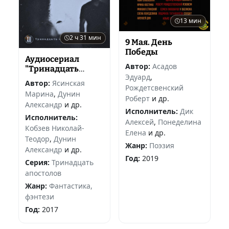
13 мин
2 ч 31 мин
9 Мая. День
Победы
Аудиосериал
Автор:
Асадов
"Тринадцать
Эдуард
,
апостолов"
Автор:
Ясинская
Рождетсвенский
Марина
,
Дунин
Роберт
и др.
Александр
и др.
Исполнитель:
Дик
Исполнитель:
Алексей
,
Понеделина
Кобзев Николай-
Елена
и др.
Теодор
,
Дунин
Жанр:
Поэзия
Александр
и др.
Год:
2019
Серия:
Тринадцать
апостолов
Жанр:
Фантастика,
фэнтези
Год:
2017