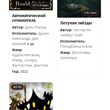
1 ч 9 мин
42 мин
Автоматический
сочинитель
Летучие звёзды
Автор:
Даль Роальд
Автор:
Честертон
Исполнитель:
Дунин
Гилберт Кийт
Александр
,
Дик
Исполнитель:
Алексей
и др.
Понеделина Елена
Жанр:
Жанр:
Детективы,
Аудиоспектакли
,
триллеры
Юмор, сатира
,
Фантастика, фэнтези
Год:
2022
3.66