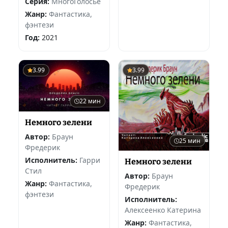
Серия:
МногоГолосье
Жанр:
Фантастика,
фэнтези
Год:
2021
3.99
3.99
22 мин
Немного зелени
Автор:
Браун
25 мин
Фредерик
Исполнитель:
Гарри
Немного зелени
Стил
Автор:
Браун
Жанр:
Фантастика,
Фредерик
фэнтези
Исполнитель:
Алексеенко Катерина
Жанр:
Фантастика,