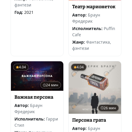
фэнтези
Театр марионеток
Год:
2021
Автор:
Браун
Фредерик
Исполнитель:
Puffin
Cafe
Жанр:
Фантастика,
фэнтези
4.04
4.04
24 мин
Важная персона
Автор:
Браун
26 мин
Фредерик
Исполнитель:
Гарри
Персона грата
Стил
Автор:
Браун