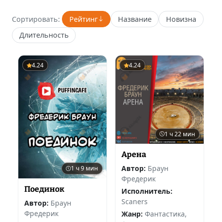
Сортировать:
Рейтинг
Название
Новизна
Длительность
4.24
4.24
1 ч 22 мин
Арена
Автор:
Браун
1 ч 9 мин
Фредерик
Поединок
Исполнитель:
Scaners
Автор:
Браун
Фредерик
Жанр:
Фантастика,