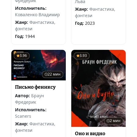
Фредерик
Льва
Исполнитель:
Жанр:
Фантастика,
Коваленко Владимир
фэнтези
Жанр:
Фантастика,
Год:
2023
фэнтези
Год:
1944
3.96
3.93
22 мин
Письмо фениксу
Автор:
Браун
Фредерик
Исполнитель:
Scaners
2 мин
Жанр:
Фантастика,
фэнтези
Оно и видно