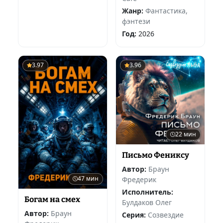
Жанр:
Фантастика,
фэнтези
Год:
2026
3.97
3.96
22 мин
Письмо Фениксу
Автор:
Браун
47 мин
Фредерик
Исполнитель:
Богам на смех
Булдаков Олег
Автор:
Браун
Серия:
Созвездие