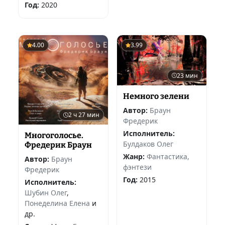
Год:
2020
4.00
3.99
23 мин
Немного зелени
Автор:
Браун
2 ч 27 мин
Фредерик
Исполнитель:
Многоголосье.
Булдаков Олег
Фредерик Браун
Жанр:
Фантастика,
Автор:
Браун
фэнтези
Фредерик
Год:
2015
Исполнитель:
Шубин Олег
,
Понеделина Елена
и
др.