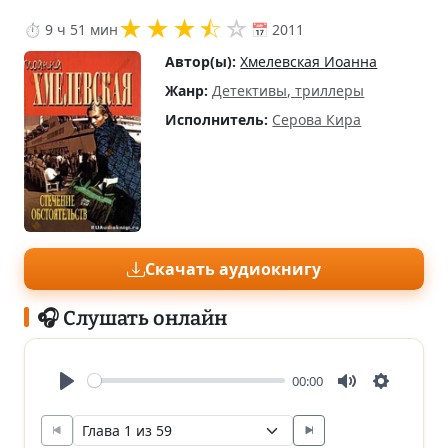
★
★
★
⯪
☆
⏱ 9 ч 51 мин
📅 2011
Автор(ы):
Хмелевская Иоанна
Жанр:
Детективы, триллеры
Исполнитель:
Серова Кира
Скачать аудиокнигу
🎧 Слушать онлайн
00:00
Play
Mute
Settings