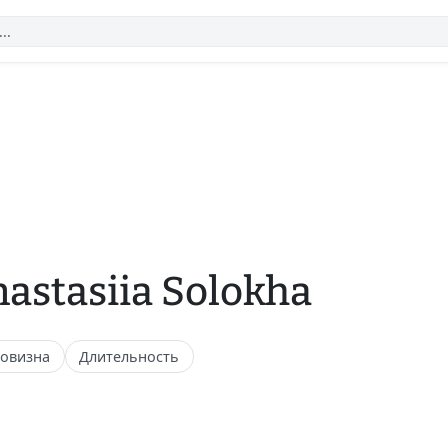
astasiia Solokha
овизна
Длительность