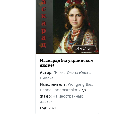
1 ч 24 мин
Маскарад (на украинском
языке)
Автор:
Пчілка Олена (Олена
Пчилка)
Исполнитель:
Wolfgang Bas
,
Hanna Ponomarenko
и др.
Жанр:
На иностранных
языках
Год:
2021