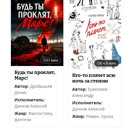
37 мин
6 ч 8 мин
Будь ты проклят,
Кто-то плачет всю
Марс!
ночь за стеною
Автор:
Дробышев
Автор:
Ермолаев
Денис
Александр
Исполнитель:
Исполнитель:
Данков Алексей
Данков Алексей
Жанр:
Фантастика,
Жанр:
Роман, проза
фэнтези