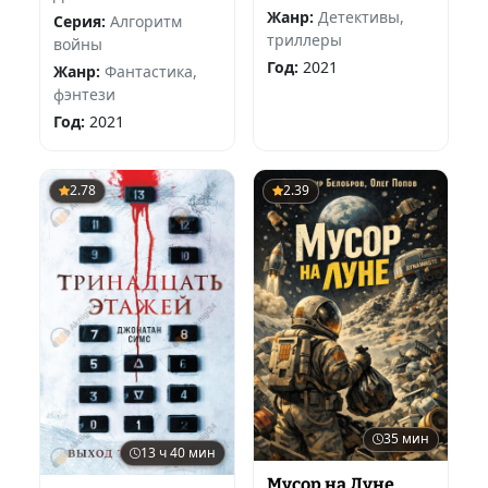
Жанр:
Детективы,
Серия:
Алгоритм
триллеры
войны
Год:
2021
Жанр:
Фантастика,
фэнтези
Год:
2021
2.78
2.39
35 мин
13 ч 40 мин
Мусор на Луне