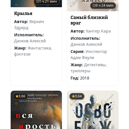
1 ч 21 мин
9 ч 24 мин
Крылья
Самый близкий
Автор:
Веркин
враг
Эдуард
Автор:
Хантер Кара
Исполнитель:
Исполнитель:
Данков Алексей
Данков Алексей
Жанр:
Фантастика,
Серия:
Инспектор
фэнтези
Адам Фаули
Жанр:
Детективы,
триллеры
Год:
2018
3.66
3.64