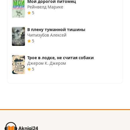
Мой дорогой питомец
Рейнвелд Марике
5
В плену туманной тишины
Чипизубов Алексей
5
Трое в лодке, не считая собаки
Джером К. Джером
5