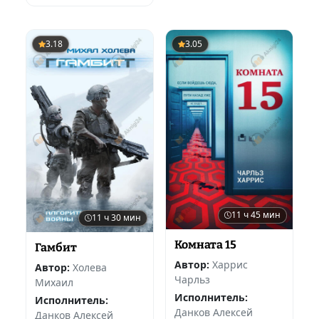
3.18
3.05
11 ч 45 мин
11 ч 30 мин
Комната 15
Гамбит
Автор:
Харрис
Автор:
Холева
Чарльз
Михаил
Исполнитель:
Исполнитель:
Данков Алексей
Данков Алексей