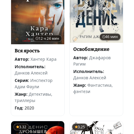
46 мин
12 ч 24 мин
Освобождение
Вся ярость
Автор:
Джафаров
Автор:
Хантер Кара
Рагим
Исполнитель:
Исполнитель:
Данков Алексей
Данков Алексей
Серия:
Инспектор
Жанр:
Фантастика,
Адам Фаули
фэнтези
Жанр:
Детективы,
триллеры
Год:
2020
3.32
3.25