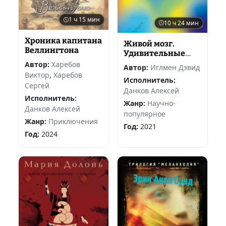
1 ч 15 мин
10 ч 24 мин
Хроника капитана
Живой мозг.
Веллингтона
Удивительные
факты о
Автор:
Харебов
Автор:
Иглмен Дэвид
нейропластичнос
Виктор
,
Харебов
Исполнитель:
ти и возможностях
Сергей
Данков Алексей
мозга
Исполнитель:
Жанр:
Научно-
Данков Алексей
популярное
Жанр:
Приключения
Год:
2021
Год:
2024