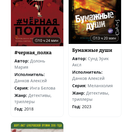
13 ч 20 мин
10 ч 24 мин
Бумажные души
#черная_полка
Автор:
Сунд Эрик
Автор:
Долонь
Аксл
Мария
Исполнитель:
Исполнитель:
Данков Алексей
Данков Алексей
Серия:
Меланхолия
Серия:
Инга Белова
Жанр:
Детективы,
Жанр:
Детективы,
триллеры
триллеры
Год:
2023
Год:
2018