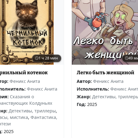
1 ч 28 мин
49 м
рнильный котенок
Легко быть женщиной
тор:
Феникс Анита
Автор:
Феникс Анита
полнитель:
Феникс Анита
Исполнитель:
Феникс Ани
рия:
Сказания о
Жанр:
Детективы, триллер
ранствующих Колдуньях
Год:
2025
нр:
Детективы, триллеры
,
асы, мистика
,
Фантастика,
нтези
д:
2025