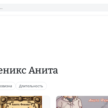
еникс Анита
овизна
Длительность