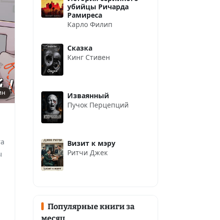
убийцы Ричарда
Рамиреса
Карло Филип
Сказка
Кинг Стивен
ин
Изваянный
Пучок Перцепций
та
Визит к мэру
Ритчи Джек
ы
Популярные книги за
месяц