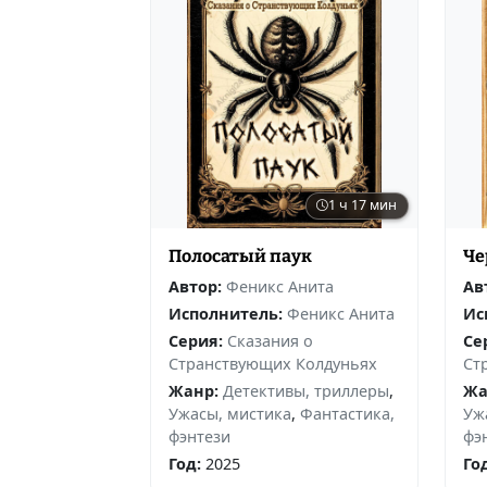
1 ч 17 мин
Полосатый паук
Че
Автор:
Феникс Анита
Ав
Исполнитель:
Феникс Анита
Ис
Серия:
Сказания о
Се
Странствующих Колдуньях
Ст
Жанр:
Детективы, триллеры
,
Жа
Ужасы, мистика
,
Фантастика,
Уж
фэнтези
фэ
Год:
2025
Го