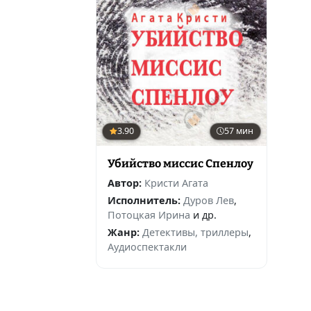
3.90
57 мин
Убийство миссис Спенлоу
Автор:
Кристи Агата
Исполнитель:
Дуров Лев
,
Потоцкая Ирина
и др.
Жанр:
Детективы, триллеры
,
Аудиоспектакли