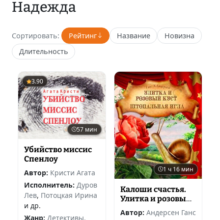
Надежда
Сортировать:
Рейтинг
Название
Новизна
Длительность
3.90
57 мин
Убийство миссис
Спенлоу
1 ч 16 мин
Автор:
Кристи Агата
Исполнитель:
Дуров
Калоши счастья.
Лев
,
Потоцкая Ирина
Улитка и розовый
и др.
куст. Штопальная
Автор:
Андерсен Ганс
игла
Жанр:
Детективы,