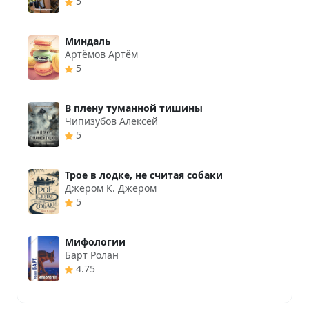
5
Миндаль
Артёмов Артём
5
В плену туманной тишины
Чипизубов Алексей
5
Трое в лодке, не считая собаки
Джером К. Джером
5
Мифологии
Барт Ролан
4.75