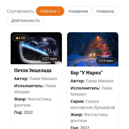
Сортировать:
Рейтинг
Название
Новизна
Длительность
4.00
27 мин
19 мин
Петля Энцелада
Бар "У Марка"
Автор:
Ламм Михаил
Автор:
Ламм Михаил
Исполнитель:
Ламм
Исполнитель:
Ламм
Михаил
Михаил
Жанр:
Фантастика,
Серия:
Сказки
фэнтези
московских бульваров
Год:
2022
Жанр:
Фантастика,
фэнтези
Год:
2022