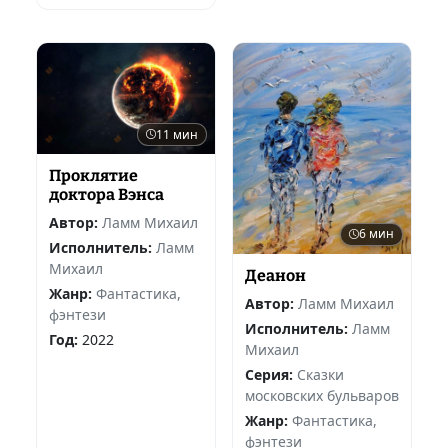
11 мин
Проклятие
доктора Вэнса
Автор:
Ламм Михаил
6 мин
Исполнитель:
Ламм
Михаил
Деанон
Жанр:
Фантастика,
Автор:
Ламм Михаил
фэнтези
Исполнитель:
Ламм
Год:
2022
Михаил
Серия:
Сказки
московских бульваров
Жанр:
Фантастика,
фэнтези