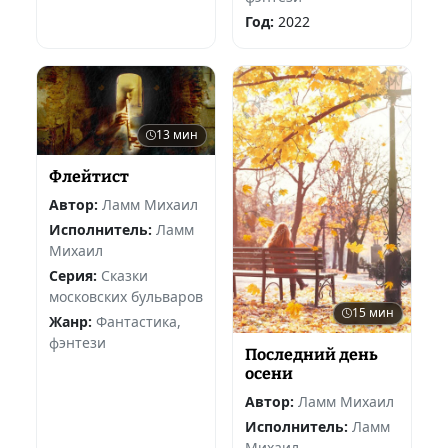
Год:
2022
13 мин
Флейтист
Автор:
Ламм Михаил
Исполнитель:
Ламм
Михаил
Серия:
Сказки
московских бульваров
15 мин
Жанр:
Фантастика,
фэнтези
Последний день
осени
Автор:
Ламм Михаил
Исполнитель:
Ламм
Михаил