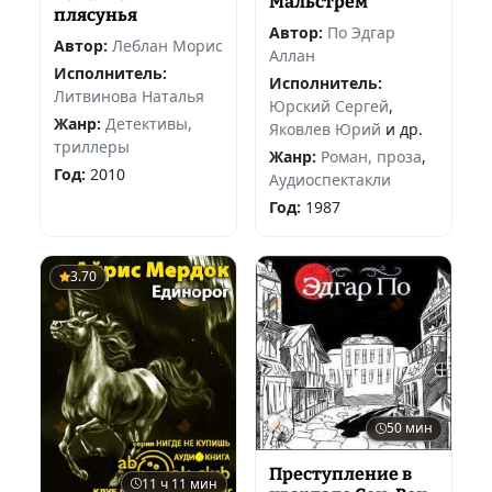
Мальстрем
плясунья
Автор:
По Эдгар
Автор:
Леблан Морис
Аллан
Исполнитель:
Исполнитель:
Литвинова Наталья
Юрский Сергей
,
Жанр:
Детективы,
Яковлев Юрий
и др.
триллеры
Жанр:
Роман, проза
,
Год:
2010
Аудиоспектакли
Год:
1987
3.70
50 мин
Преступление в
11 ч 11 мин