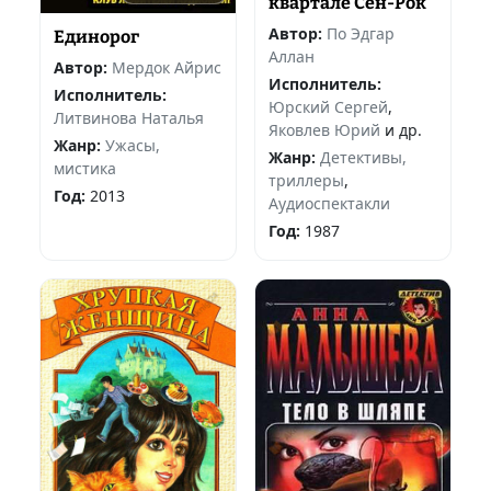
квартале Сен-Рок
Автор:
По Эдгар
Единорог
Аллан
Автор:
Мердок Айрис
Исполнитель:
Исполнитель:
Юрский Сергей
,
Литвинова Наталья
Яковлев Юрий
и др.
Жанр:
Ужасы,
Жанр:
Детективы,
мистика
триллеры
,
Год:
2013
Аудиоспектакли
Год:
1987