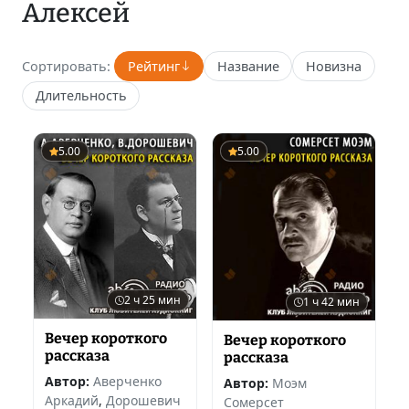
Алексей
Сортировать:
Рейтинг
Название
Новизна
Длительность
5.00
5.00
2 ч 25 мин
1 ч 42 мин
Вечер короткого
Вечер короткого
рассказа
рассказа
Автор:
Аверченко
Автор:
Моэм
Аркадий
,
Дорошевич
Сомерсет