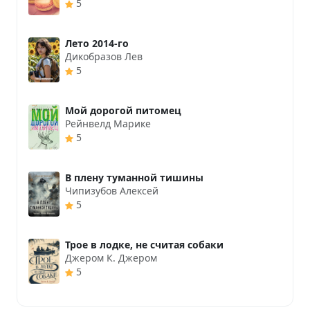
5
Лето 2014-го
Дикобразов Лев
5
Мой дорогой питомец
Рейнвелд Марике
5
В плену туманной тишины
Чипизубов Алексей
5
Трое в лодке, не считая собаки
Джером К. Джером
5