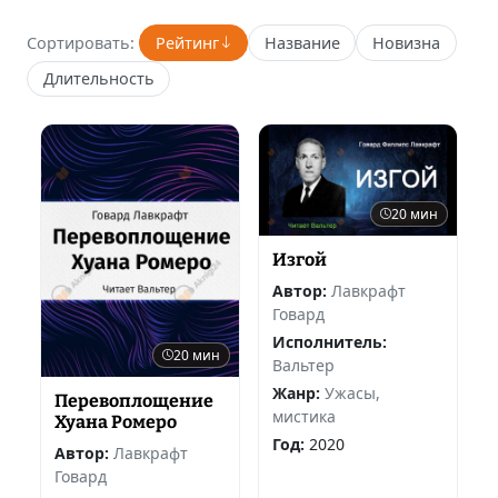
Сортировать:
Рейтинг
Название
Новизна
Длительность
20 мин
Изгой
Автор:
Лавкрафт
Говард
Исполнитель:
20 мин
Вальтер
Жанр:
Ужасы,
Перевоплощение
мистика
Хуана Ромеро
Год:
2020
Автор:
Лавкрафт
Говард