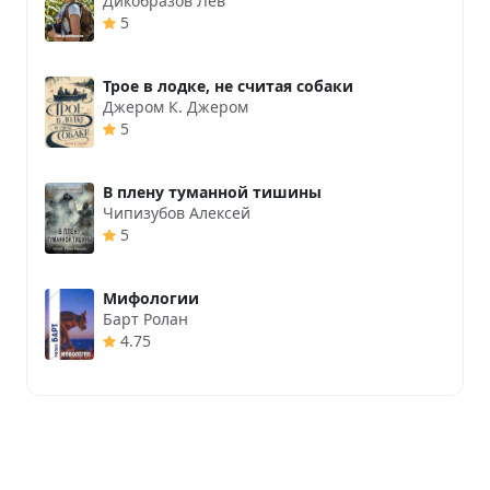
Дикобразов Лев
5
Трое в лодке, не считая собаки
Джером К. Джером
5
В плену туманной тишины
Чипизубов Алексей
5
Мифологии
Барт Ролан
4.75