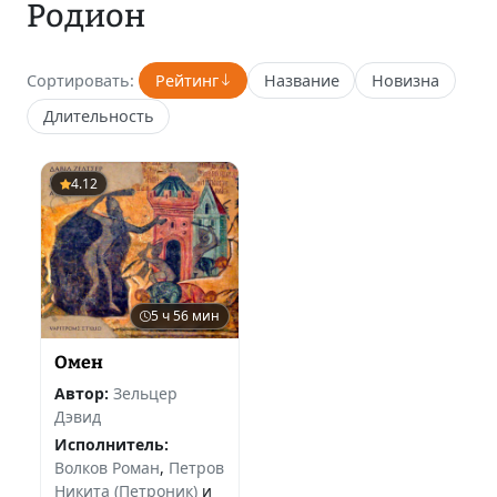
Родион
Сортировать:
Рейтинг
Название
Новизна
Длительность
4.12
5 ч 56 мин
Омен
Автор:
Зельцер
Дэвид
Исполнитель:
Волков Роман
,
Петров
Никита (Петроник)
и