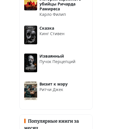
убийцы Ричарда
Рамиреса
Карло Филип
Сказка
Кинг Стивен
Изваянный
Пучок Перцепций
Визит к мэру
Ритчи Джек
Популярные книги за
месяц