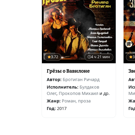
3.72
4 ч 21 мин
3
Грёзы о Вавилоне
Зв
Автор:
Бротиган Ричард
Ав
Исполнитель:
Булдаков
Ис
Олег
,
Прокопов Михаил
и др.
Ми
Жанр:
Роман, проза
Жа
Год:
2017
Го