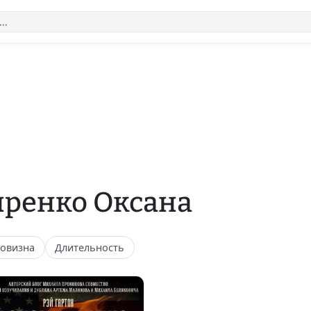
иренко Оксана
овизна
Длительность