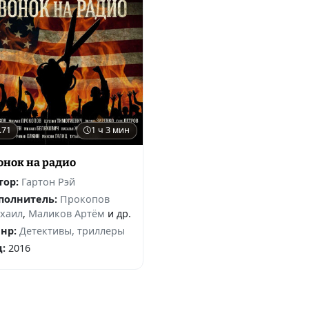
.71
1 ч 3 мин
онок на радио
тор:
Гартон Рэй
полнитель:
Прокопов
хаил
,
Маликов Артём
и др.
нр:
Детективы, триллеры
д:
2016