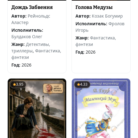
Дождь Забвения
Голова Медузы
Автор:
Рейнольдс
Автор:
Козак Богумир
Аластер
Исполнитель:
Фролов
Исполнитель:
Игорь
Булдаков Олег
Жанр:
Фантастика,
Жанр:
Детективы,
фэнтези
триллеры
,
Фантастика,
Год:
2026
фэнтези
Год:
2026
3.95
4.33