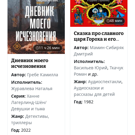
48 мин
Сказка про славного
царя Гороха и его
прекрасных
Автор:
Мамин-Сибиряк
11 ч 26 мин
дочерей царевну
Дмитрий
Кутафью и царевну
Дневник моего
Исполнитель:
Горошинку
исчезновения
Васильев Юрий
,
Ткачук
Роман
и др.
Автор:
Гребе Камилла
Жанр:
Аудиоспектакли
,
Исполнитель:
Аудиосказки и
Журавлева Наталья
рассказы для детей
Серия:
Ханне
Год:
1982
Лагерлинд-Шён/
Девушки и тьма
Жанр:
Детективы,
триллеры
Год:
2022