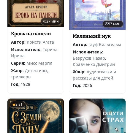
27 мин
57 мин
Кровь на панели
Маленький мук
Автор:
Кристи Агата
Автор:
Гауф Вильгельм
Исполнитель:
Торина
Исполнитель:
Ирина
Безруков Назар
,
Серия:
Мисс Марпл
Кравченко Дмитрий
Жанр:
Детективы,
Жанр:
Аудиосказки и
триллеры
рассказы для детей
Год:
1928
Год:
2026
3.81