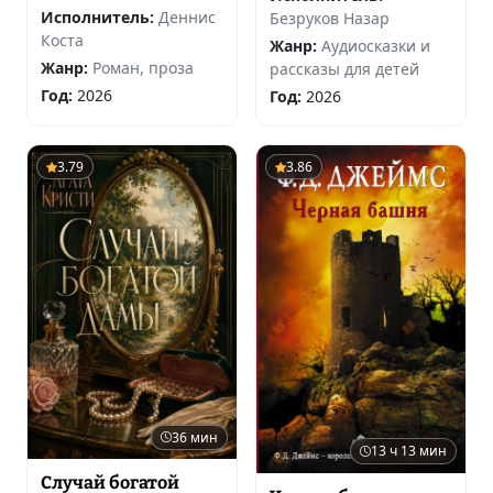
Исполнитель:
Деннис
Безруков Назар
Коста
Жанр:
Аудиосказки и
Жанр:
Роман, проза
рассказы для детей
Год:
2026
Год:
2026
3.79
3.86
36 мин
13 ч 13 мин
Случай богатой