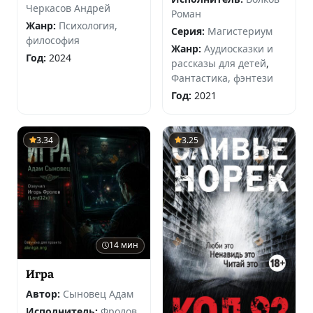
Черкасов Андрей
Роман
Жанр:
Психология,
Серия:
Магистериум
философия
Жанр:
Аудиосказки и
Год:
2024
рассказы для детей
,
Фантастика, фэнтези
Год:
2021
3.34
3.25
14 мин
Игра
Автор:
Сыновец Адам
Исполнитель:
Фролов