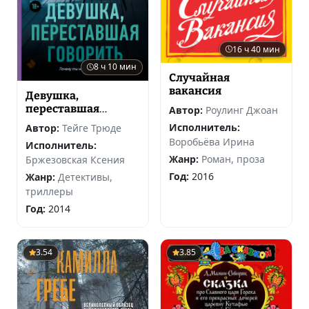
16 ч 40 мин
8 ч 10 мин
Случайная
вакансия
Девушка,
переставшая
Автор:
Роулинг Джоан
говорить
Исполнитель:
Автор:
Тейге Трюде
Воробьёва Ирина
Исполнитель:
Жанр:
Роман, проза
Бржезовская Ксения
Год:
2016
Жанр:
Детективы,
триллеры
Год:
2014
3.54
3.85