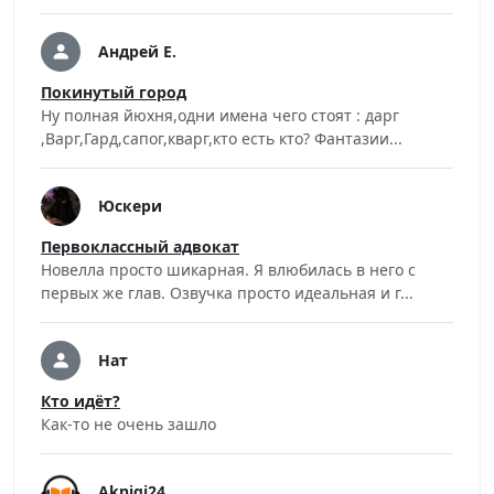
Андрей Е.
Покинутый город
Ну полная йюхня,одни имена чего стоят : дарг
,Варг,Гард,сапог,кварг,кто есть кто? Фантазии...
Юскери
Первоклассный адвокат
Новелла просто шикарная. Я влюбилась в него с
первых же глав. Озвучка просто идеальная и г...
Нат
Кто идёт?
Как-то не очень зашло
Aknigi24