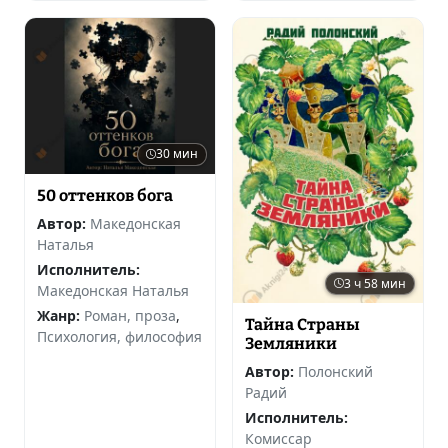
30 мин
50 оттенков бога
Автор:
Македонская
Наталья
Исполнитель:
3 ч 58 мин
Македонская Наталья
Жанр:
Роман, проза
,
Тайна Страны
Психология, философия
Земляники
Автор:
Полонский
Радий
Исполнитель:
Комиссар