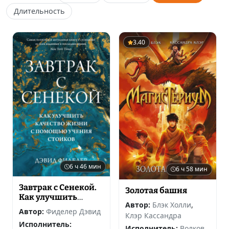
Длительность
3.40
6 ч 46 мин
6 ч 58 мин
Завтрак с Сенекой.
Золотая башня
Как улучшить
Автор:
Блэк Холли
,
качество жизни с
Автор:
Фиделер Дэвид
Клэр Кассандра
помощью учения
Исполнитель:
стоиков
Исполнитель:
Волков