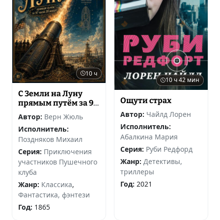
10 ч
10 ч 42 мин
С Земли на Луну
Ощути страх
прямым путём за 97
часов 20 минут
Автор:
Чайлд Лорен
Автор:
Верн Жюль
Исполнитель:
Исполнитель:
Абалкина Мария
Поздняков Михаил
Серия:
Руби Редфорд
Серия:
Приключения
Жанр:
Детективы,
участников Пушечного
триллеры
клуба
Год:
2021
Жанр:
Классика
,
Фантастика, фэнтези
Год:
1865