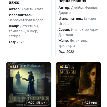
Черная башня
дамы
Автор:
Джеймс Филлис
Автор:
Кристи Агата
Дороти
Исполнитель:
Исполнитель:
Князев
Заровчатский Фёдор
Игорь
Жанр:
Детективы,
Серия:
Инспектор Адам
триллеры
,
Юмор,
Дэлглиш
сатира
Жанр:
Детективы,
Год:
2026
триллеры
Год:
2022
3.83
3.22
20 ч 58 мин
21 мин