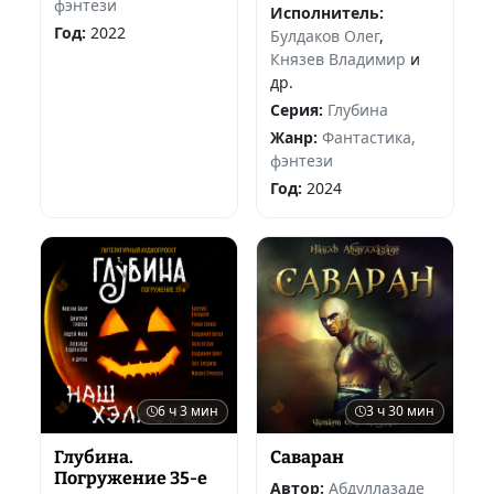
фэнтези
Исполнитель:
Год:
2022
Булдаков Олег
,
Князев Владимир
и
др.
Серия:
Глубина
Жанр:
Фантастика,
фэнтези
Год:
2024
6 ч 3 мин
3 ч 30 мин
Глубина.
Саваран
Погружение 35-е
Автор:
Абдуллазаде