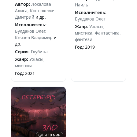
Автор:
Локалова
Наиль
Алиса
,
Костюкевич
Исполнитель:
Дмитрий
и др.
Булдаков Олег
Исполнитель:
Жанр:
Ужасы,
Булдаков Олег
,
мистика
,
Фантастика,
Князев Владимир
и
фэнтези
др.
Год:
2019
Серия:
Глубина
Жанр:
Ужасы,
мистика
Год:
2021
1 ч 10 мин