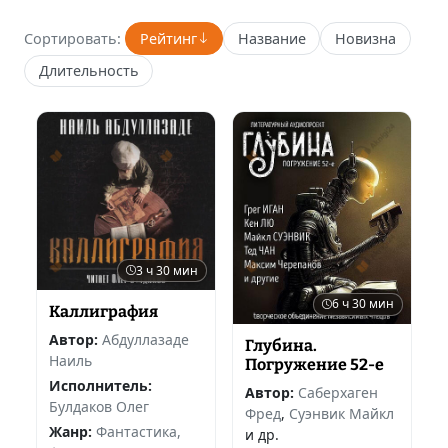
Сортировать:
Рейтинг
Название
Новизна
Длительность
3 ч 30 мин
6 ч 30 мин
Каллиграфия
Автор:
Абдуллазаде
Глубина.
Наиль
Погружение 52-е
Исполнитель:
Автор:
Саберхаген
Булдаков Олег
Фред
,
Суэнвик Майкл
Жанр:
Фантастика,
и др.