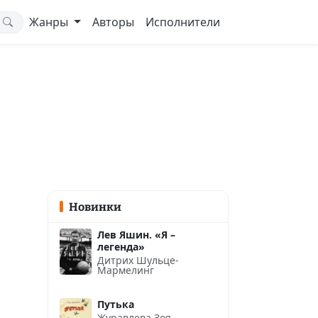
Жанры
Авторы
Исполнители
Новинки
Лев Яшин. «Я –
легенда»
Дитрих Шульце-
Мармелинг
Путька
Журавлева Зоя