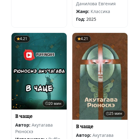
Данилова Евгения
Жанр:
Классика
Год:
2025
4.21
4.21
20 мин
25 мин
В чаще
Автор:
Акутагава
В чаще
Рюноскэ
Автор:
Акутагава