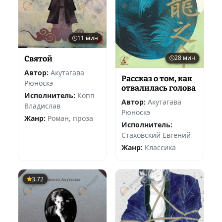
11 мин
28 мин
Святой
Автор:
Акутагава
Рассказ о том, как
Рюноскэ
отвалилась голова
Исполнитель:
Копп
Автор:
Акутагава
Владислав
Рюноскэ
Жанр:
Роман, проза
Исполнитель:
Стаховский Евгений
Жанр:
Классика
3.72