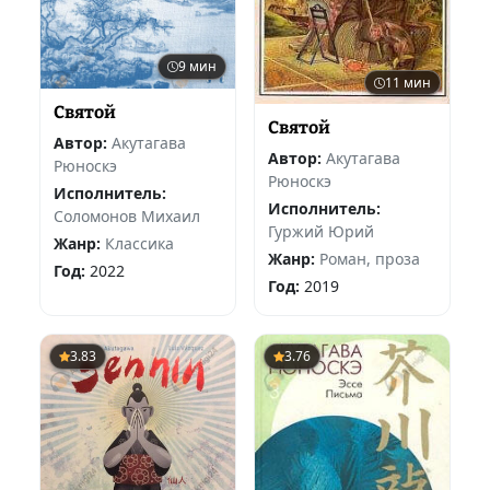
9 мин
11 мин
Святой
Святой
Автор:
Акутагава
Автор:
Акутагава
Рюноскэ
Рюноскэ
Исполнитель:
Исполнитель:
Соломонов Михаил
Гуржий Юрий
Жанр:
Классика
Жанр:
Роман, проза
Год:
2022
Год:
2019
3.83
3.76