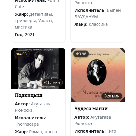
Исполнитель:
Puffin
Рюноскэ
Cafe
Исполнитель:
Выпей
Жанр:
Детективы,
ЛАУДАНУМ
триллеры
,
Ужасы,
Жанр:
Классика
мистика
Год:
2021
4.03
3.98
15 мин
Подкидыш
20 мин
Автор:
Акутагава
Чудеса магии
Рюноскэ
Автор:
Акутагава
Исполнитель:
Рюноскэ
Thornscape
Исполнитель:
Тигр
Жанр:
Роман, проза