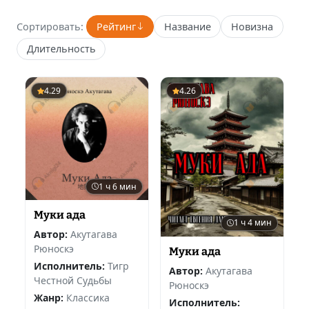
Сортировать:
Рейтинг
Название
Новизна
Длительность
4.29
4.26
1 ч 6 мин
Муки ада
1 ч 4 мин
Автор:
Акутагава
Рюноскэ
Муки ада
Исполнитель:
Тигр
Автор:
Акутагава
Честной Судьбы
Рюноскэ
Жанр:
Классика
Исполнитель: