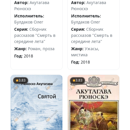
Автор:
Акутагава
Автор:
Акутагава
Рюноскэ
Рюноскэ
Исполнитель:
Исполнитель:
Булдаков Олег
Булдаков Олег
Серия:
Сборник
Серия:
Сборник
рассказов "Смерть в
рассказов "Смерть в
середине лета"
середине лета"
Жанр:
Роман, проза
Жанр:
Ужасы,
мистика
Год:
2018
Год:
2018
3.83
3.83