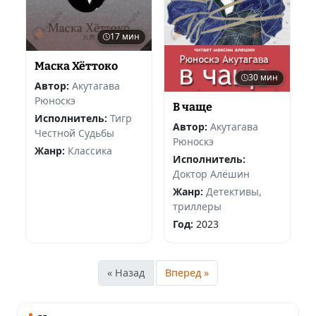
17 мин
Маска Хёттоко
30 мин
Автор:
Акутагава
Рюноскэ
В чаще
Исполнитель:
Тигр
Автор:
Акутагава
Честной Судьбы
Рюноскэ
Жанр:
Классика
Исполнитель:
Доктор Алёшин
Жанр:
Детективы,
триллеры
Год:
2023
« Назад
Вперед »