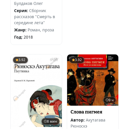
Булдаков Олег
Серия:
Сборник
рассказов "Смерть в
середине лета"
Жанр:
Роман, проза
Год:
2018
3.92
3.92
9 ч
Слова пигмея
Автор:
Акутагава
8 мин
Рюноскэ