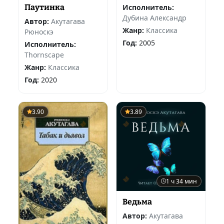
Паутинка
Исполнитель:
Дубина Александр
Автор:
Акутагава
Жанр:
Классика
Рюноскэ
Год:
2005
Исполнитель:
Thornscape
Жанр:
Классика
Год:
2020
3.90
3.89
1 ч 34 мин
Ведьма
Автор:
Акутагава