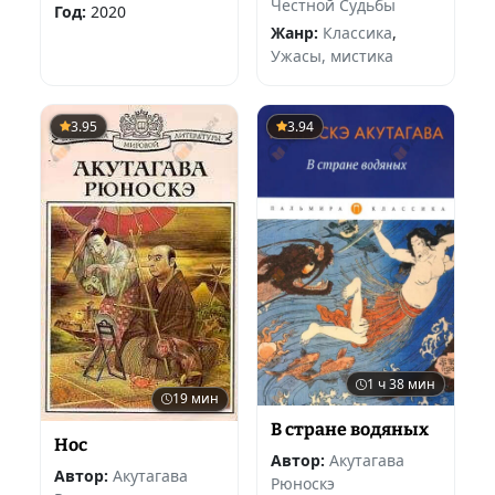
Честной Судьбы
Год:
2020
Жанр:
Классика
,
Ужасы, мистика
3.95
3.94
1 ч 38 мин
19 мин
В стране водяных
Нос
Автор:
Акутагава
Автор:
Акутагава
Рюноскэ