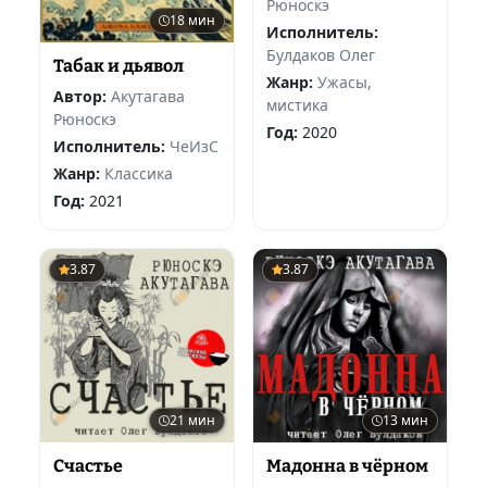
Рюноскэ
18 мин
Исполнитель:
Булдаков Олег
Табак и дьявол
Жанр:
Ужасы,
Автор:
Акутагава
мистика
Рюноскэ
Год:
2020
Исполнитель:
ЧеИзС
Жанр:
Классика
Год:
2021
3.87
3.87
21 мин
13 мин
Счастье
Мадонна в чёрном