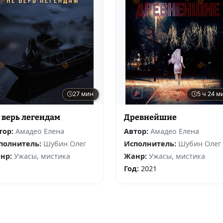
27 мин
5 ч 24 м
 верь легендам
Древнейшие
тор:
Амадео Елена
Автор:
Амадео Елена
полнитель:
Шубин Олег
Исполнитель:
Шубин Олег
нр:
Ужасы, мистика
Жанр:
Ужасы, мистика
Год:
2021