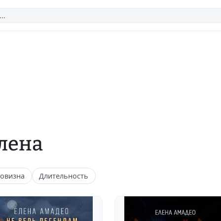
Елена
овизна
Длительность