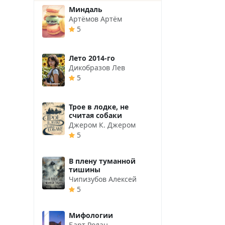
Миндаль
Артёмов Артём
5
Лето 2014-го
Дикобразов Лев
5
Трое в лодке, не
считая собаки
Джером К. Джером
5
В плену туманной
тишины
Чипизубов Алексей
5
Мифологии
Барт Ролан