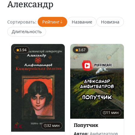
Александр
Сортировать:
Рейтинг
Название
Новизна
Длительность
3.94
3.67
11 мин
Попутчик
32 мин
Автор:
Амфитеатров