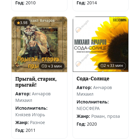
Год:
2010
Год:
2014
3.98
2 ч 33 мин
3 ч 3 мин
Сода-Солнце
Прыгай, старик,
прыгай!
Автор:
Анчаров
Автор:
Анчаров
Михаил
Михаил
Исполнитель:
Исполнитель:
NEOСФЕРА
Князев Игорь
Жанр:
Роман, проза
Жанр:
Разное
Год:
2020
Год:
2011