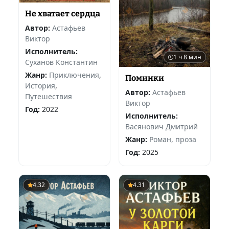
Не хватает сердца
Автор:
Астафьев
Виктор
Исполнитель:
1 ч 8 мин
Суханов Константин
Жанр:
Приключения
,
Поминки
История
,
Автор:
Астафьев
Путешествия
Виктор
Год:
2022
Исполнитель:
Васянович Дмитрий
Жанр:
Роман, проза
Год:
2025
4.32
4.31