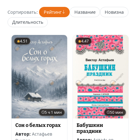
Сортировать:
Рейтинг
Название
Новизна
Длительность
4.51
4.47
5 ч 1 мин
50 мин
Сон о белых горах
Бабушкин
праздник
Автор:
Астафьев
Автор:
Астафьев