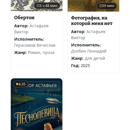
3 ч 48 мин
59 мин
Обертон
Фотография, на
которой меня нет
Автор:
Астафьев
Автор:
Астафьев
Виктор
Виктор
Исполнитель:
Исполнитель:
Герасимов Вячеслав
Долбин Геннадий
Жанр:
Роман, проза
Жанр:
Для детей
Год:
2025
4.35