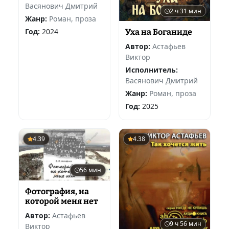
Васянович Дмитрий
2 ч 31 мин
Жанр:
Роман, проза
Год:
2024
Уха на Боганиде
Автор:
Астафьев
Виктор
Исполнитель:
Васянович Дмитрий
Жанр:
Роман, проза
Год:
2025
4.39
4.38
56 мин
Фотография, на
которой меня нет
Автор:
Астафьев
9 ч 56 мин
Виктор