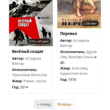
58 мин
Перевал
Автор:
Астафьев
10 ч 45 мин
Виктор
Весёлый солдат
Исполнитель:
Дуров
Лев
,
Волкова Ольга
и
Автор:
Астафьев
др.
Виктор
Жанр:
Классика
,
Исполнитель:
Аудиоспектакли
Герасимов Вячеслав
Год:
1976
Жанр:
Роман, проза
Год:
2014
« Назад
Вперед »