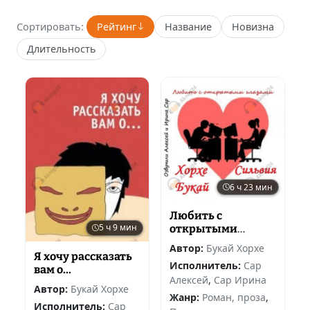
Сортировать:
Рейтинг
Название
Новизна
Длительность
6 ч 23 мин
Любить с
5 ч 9 мин
открытыми
глазами
Автор:
Букай Хорхе
Я хочу рассказать
Исполнитель:
Сар
вам о...
Алексей
,
Сар Ирина
Автор:
Букай Хорхе
Жанр:
Роман, проза
,
Исполнитель:
Сар