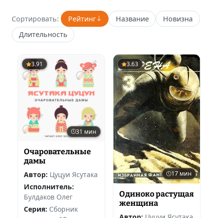
Сортировать:
Рейтинг
Название
Новизна
Длительность
3.91
3.63
31 мин
Очаровательные
дамы
17 мин
Автор:
Цуцуи Ясутака
Исполнитель:
Одиноко растущая
Булдаков Олег
женщина
Серия:
Сборник
Автор:
Цуцуи Ясутака