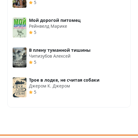
5
Мой дорогой питомец
Рейнвелд Марике
5
В плену туманной тишины
Чипизубов Алексей
5
Трое в лодке, не считая собаки
Джером К. Джером
5