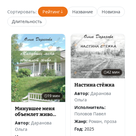
Сортировать:
Рейтинг
Название
Новизна
Длительность
42 мин
Настина стёжка
Автор:
Даранова
19 мин
Ольга
Исполнитель:
Минувшее меня
Половов Павел
объемлет живо...
Жанр:
Роман, проза
Автор:
Даранова
Год:
2025
Ольга