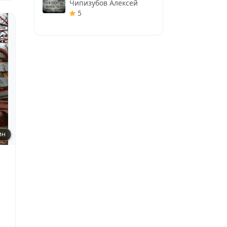
Чипизубов Алексей
5
ин