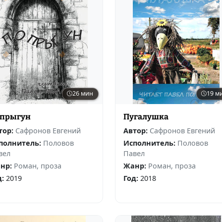
26 мин
19 м
прыгун
Пугалушка
тор:
Сафронов Евгений
Автор:
Сафронов Евгений
полнитель:
Половов
Исполнитель:
Половов
вел
Павел
нр:
Роман, проза
Жанр:
Роман, проза
д:
2019
Год:
2018