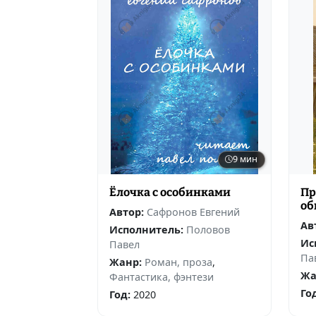
9 мин
Ёлочка с особинками
Пр
об
Автор:
Сафронов Евгений
м
Ав
Исполнитель:
Половов
Ис
Павел
Па
Жанр:
Роман, проза
,
Жа
Фантастика, фэнтези
Го
Год:
2020