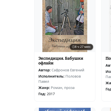
8 ч 27 мин
Экспедиция. Бабушки
По
офлайн
Ав
Автор:
Сафронов Евгений
Ис
Исполнитель:
Половов
Па
Павел
Жа
Жанр:
Роман, проза
Го
Год:
2017