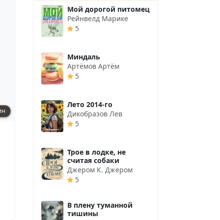
Мой дорогой питомец
Рейнвелд Марике
5
Миндаль
Артёмов Артём
5
Лето 2014-го
ин
Дикобразов Лев
5
Трое в лодке, не
считая собаки
Джером К. Джером
5
В плену туманной
тишины