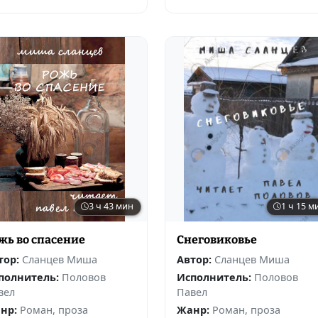
3 ч 43 мин
1 ч 15 м
жь во спасение
Снеговиковье
тор:
Сланцев Миша
Автор:
Сланцев Миша
полнитель:
Половов
Исполнитель:
Половов
вел
Павел
нр:
Роман, проза
Жанр:
Роман, проза