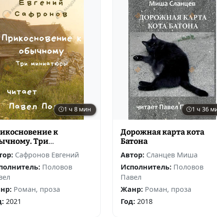
1 ч 8 мин
1 ч 36 м
икосновение к
Дорожная карта кота
ычному. Три
Батона
иниатюры
тор:
Сафронов Евгений
Автор:
Сланцев Миша
полнитель:
Половов
Исполнитель:
Половов
вел
Павел
нр:
Роман, проза
Жанр:
Роман, проза
д:
2021
Год:
2018