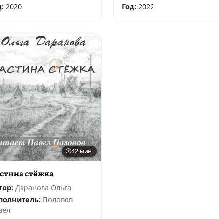
д:
2020
Год:
2022
42 мин
стина стёжка
тор:
Даранова Ольга
полнитель:
Половов
вел