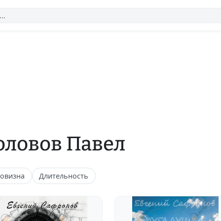
оловов Павел
овизна
Длительность