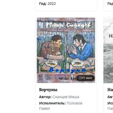
Год:
2022
Го
55 мин
Ворчуны
На
Автор:
Сланцев Миша
Ав
Исполнитель:
Половов
Ис
Павел
Па