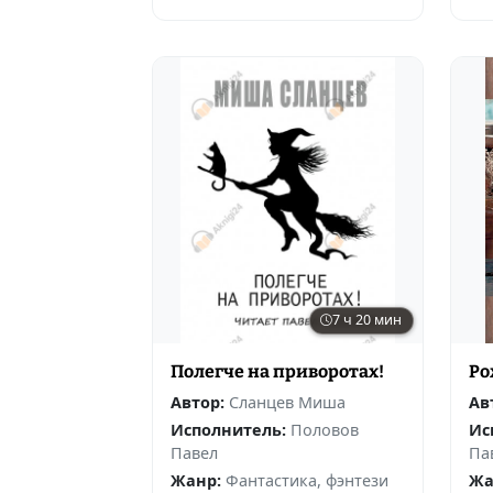
7 ч 20 мин
Полегче на приворотах!
Ро
Автор:
Сланцев Миша
Ав
Исполнитель:
Половов
Ис
Павел
Па
Жанр:
Фантастика, фэнтези
Жа