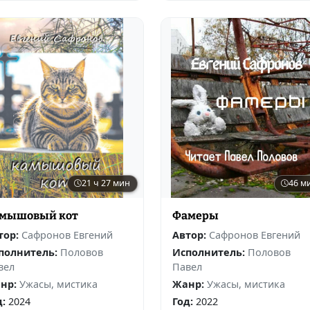
21 ч 27 мин
46 м
мышовый кот
Фамеры
тор:
Сафронов Евгений
Автор:
Сафронов Евгений
полнитель:
Половов
Исполнитель:
Половов
вел
Павел
нр:
Ужасы, мистика
Жанр:
Ужасы, мистика
д:
2024
Год:
2022