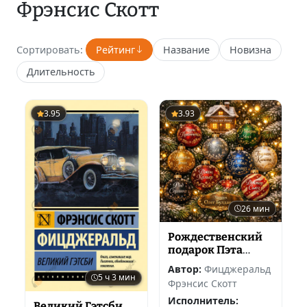
Фрэнсис Скотт
Сортировать:
Рейтинг
Название
Новизна
Длительность
3.95
3.93
26 мин
Рождественский
подарок Пэта
Хобби
Автор:
Фицджеральд
5 ч 3 мин
Фрэнсис Скотт
Исполнитель:
Великий Гэтсби