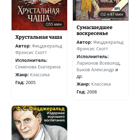
2 ч 47 мин
55 мин
Сумасшедшее
воскресенье
Хрустальная чаша
Автор:
Фицджеральд
Автор:
Фицджеральд
Фрэнсис Скотт
Фрэнсис Скотт
Исполнитель:
Исполнитель:
Ларионов Всеволод
,
Семенова Екатерина
Быков Александр
и
Жанр:
Классика
др.
Год:
2005
Жанр:
Классика
Год:
2008