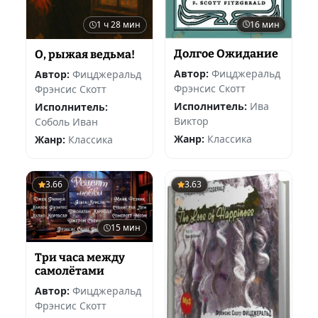
16 мин
1 ч 28 мин
Долгое Ожидание
О, рыжая ведьма!
Автор:
Фицджеральд
Автор:
Фицджеральд
Фрэнсис Скотт
Фрэнсис Скотт
Исполнитель:
Ива
Исполнитель:
Виктор
Соболь Иван
Жанр:
Классика
Жанр:
Классика
3.66
3.63
15 мин
Три часа между
самолётами
Автор:
Фицджеральд
Фрэнсис Скотт