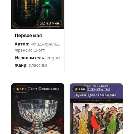
2 ч 8 мин
Первое мая
Автор:
Фицджеральд
Фрэнсис Скотт
Исполнитель:
eugnik
Жанр:
Классика
3.62
3.44