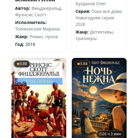
Булдаков Олег
Автор:
Фицджеральд
Серия:
Пока все дома.
Фрэнсис Скотт
Новогодняя серия
Исполнитель:
2026
Толоконская Марина
Жанр:
Детективы,
Жанр:
Роман, проза
триллеры
Год:
2018
3.88
3.84
26 ч 3 мин